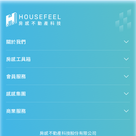
--
萬元/坪
--
各季房價趨勢
關於我們
認識房感
大城鄉
房感工具箱
人才招募
服務條款
找建案
隱私權聲明
近一年成交單價
會員服務
購屋能力試算
隱私政策
--
萬元/坪
房貸試算
資訊安全政策
--
新手上路
全台房價
聯絡我們
感感集團
會員專區
熱門區域分析
各季房價趨勢
客服信箱
房產知識庫
股感 StockFeel
成為會員
商業服務
房感 HouseFeel
安錢感 CashFeel
內容合作
保險感 INS.Feel
業務合作
檬檬商城 Lemongrocery
芳苑鄉
房感不動產科技股份有限公司