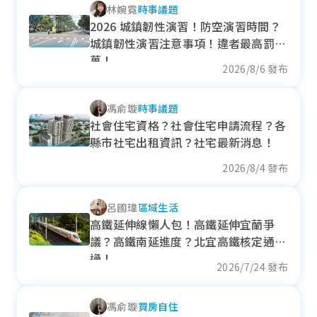
林婉霓
時事議題
各季房價趨勢
2026 城鎮韌性演習！防空演習時間？
城鎮韌性演習注意事項！違者最高罰15
萬！
2026/8/6 發布
溪湖鎮
馮俞璇
時事議題
近一年成交單價
社會住宅資格？社會住宅申請流程？各
30
萬元/坪
縣市社宅出租資訊？社宅最新消息！
+ 9.64%
2026/8/4 發布
各季房價趨勢
呂國瑋
區域生活
高鐵延伸線懶人包！高鐵延伸宜蘭爭
議？高鐵南延進度？北宜高鐵核定通
埔鹽鄉
過！
2026/7/24 發布
近一年成交單價
馮俞璇
買房自住
28.94
萬元/坪