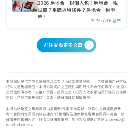
2026 房地合一稅懶人包！房地合一稅
+ 2.18%
試算？重購退稅條件？房地合一稅申
各季房價趨勢
報！
2026/7/16 發布
前往查看更多文章
埤頭鄉
近一年成交單價
21.51
萬元/坪
+ 10.13%
本網站所提供之交易資訊來源皆為「內政部實價登錄」，房價資訊均已排除
各季房價趨勢
特殊交易及極端值。本網站對資訊之正確性與即時性不負任何責任，所提供
之資訊僅供參考，無推介買賣、投資之意。投資人依本網站資訊進行的後續
交易，若發生損失需自行負責，請謹慎評估相關風險。
本網站所彙整之建案資訊由各建商/代銷團隊提供，所提供之資訊僅供參
考，實際銷售資訊請以各建商/代銷團隊及建案銷售現場實際資料為主，請
竹塘鄉
謹慎查閱相關內容、評估自身購買風險；如內容有誤歡迎來信至 service@h
ousefeel.com.tw。
近一年成交單價