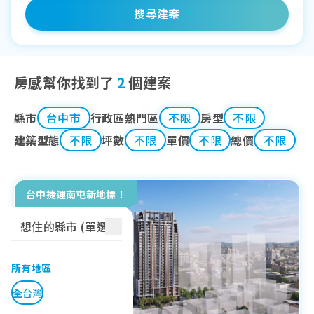
搜尋建案
房感幫你找到了
2
個建案
縣市
台中市
行政區
熱門區
不限
房型
不限
建築型態
不限
坪數
不限
單價
不限
總價
不限
台中捷運南屯新地標！
想住的縣市 (單選)
所有地區
全台灣