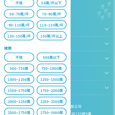
不限
50萬/坪以下
14期重劃區
勤美商圈
50~70萬/坪
70~90萬/坪
12期重劃區
11期重劃區
90~110萬/坪
110~130萬/坪
關於我們
太平區
七期重劃區
130~150萬/坪
150萬/坪以上
認識房感
后里科學園區
單元12重劃區
房感工具箱
人才招募
總價
服務條款
單元二重劃區
台中13期
找建案
隱私權聲明
不限
500萬以下
會員服務
購屋能力試算
隱私政策
北屯機捷特區
台中港特定區
房貸試算
資訊安全政策
500~750萬
750~1000萬
新手上路
全台房價
聯絡我們
感感集團
廍子重劃區
弘富重劃區
會員專區
熱門區域分析
客服信箱
1000~1250萬
1250~1500萬
房產知識庫
股感 StockFeel
成為會員
水湳經貿園區
烏日高鐵特區
商業服務
房感 HouseFeel
1500~1750萬
1750~2000萬
安錢感 CashFeel
內容合作
保險感 INS.Feel
2000~2250萬
2250~2500萬
業務合作
檬檬商城 Lemongrocery
房感不動產科技股份有限公司
2500~2750萬
2750~3000萬
105 台北市松山區民生東路三段135號3樓