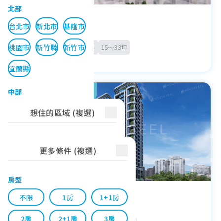
北部
亞昕織御
台北市
新北市
基隆市
價格待定
桃園市
新竹縣
新竹市
預售屋
住宅大樓
1～3房
15～33坪
宜蘭縣
中部
位於南屯雙捷運軸心！
苗栗縣
台中市
彰化縣
想住的區域 (複選)
南投縣
雲林縣
找行政區
更多條件 (複選)
南部
全行政區
中區
東區
嘉義縣
嘉義市
台南市
房型
南區
西區
北區
鉅陞藏賦
高雄市
屏東縣
不限
1房
1+1房
北屯區
西屯區
南屯區
價格待定
東部與離島
2房
2+1房
3房