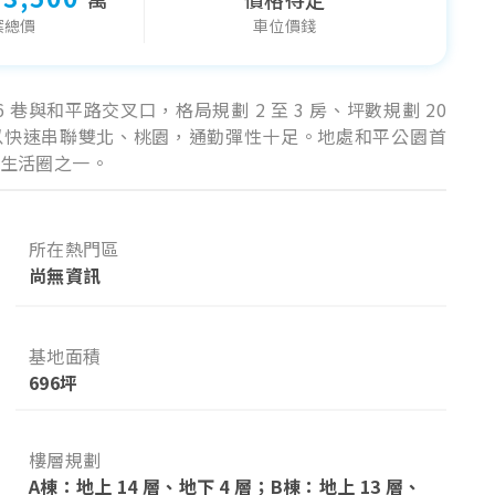
案總價
車位價錢
巷與和平路交叉口，格局規劃 2 至 3 房、坪數規劃 20
，可以快速串聯雙北、桃園，通勤彈性十足。地處和平公園首
生活圈之一。
所在熱門區
尚無資訊
基地面積
696坪
樓層規劃
A棟：地上 14 層、地下 4 層；B棟：地上 13 層、