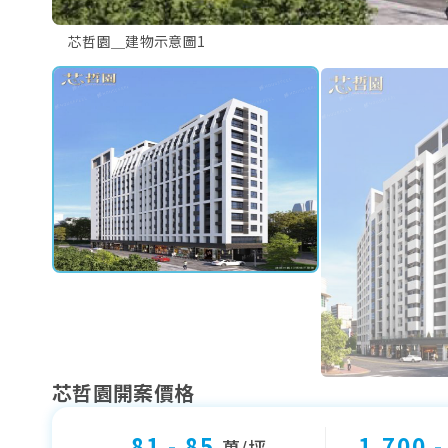
芯哲園＿建物示意圖1
芯哲園開案價格
81 - 85
1,700 
萬/坪