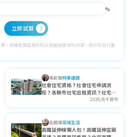
%
立即試算
計算，自備款預設條件則以房屋總價30%計算，用戶可自行重
馮俞璇
時事議題
社會住宅資格？社會住宅申請流
程？各縣市社宅出租資訊？社宅最
新消息！
2026/8/4 發布
呂國瑋
區域生活
高鐵延伸線懶人包！高鐵延伸宜蘭
爭議？高鐵南延進度？北宜高鐵核