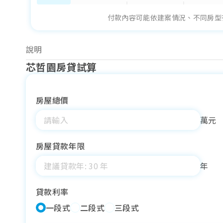
付款內容可能依建案情況、不同房型
說明
芯哲園房貸試算
基本訂金
訂簽 10%，購屋初期支付
基本工程款
房屋總價
依照工程進度分階段繳納，負擔相對平穩
基本房屋貸款
萬元
房屋完工並取得使用執照後辦理，為主要資金來源
基本交屋款
房屋貸款年限
於正式交屋時付清
年
貸款利率
一段式
二段式
三段式