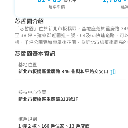
建案單價
建
芯哲園介紹
「芯哲園」位於新北市板橋區，基地座落於重慶路 346 
至 38 坪。建案鄰近國道三號、64及65快速道路
排，千坪公園猶如專屬後花園，為新北市綠覆率最高的
芯哲園基本資訊
基地位置
新北市板橋區重慶路 346 巷與和平路交叉口
接待中心位置
新北市板橋區重慶路312號1F
棟戶規劃
1 幢 2 棟、166 戶住家、13 戶店面