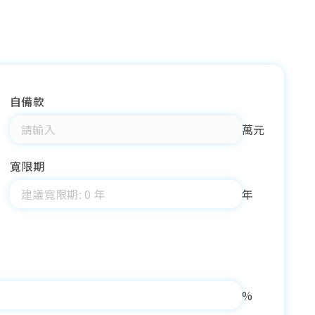
自備款
萬元
寬限期
年
%