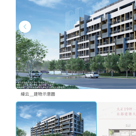
縵云＿建物示意圖