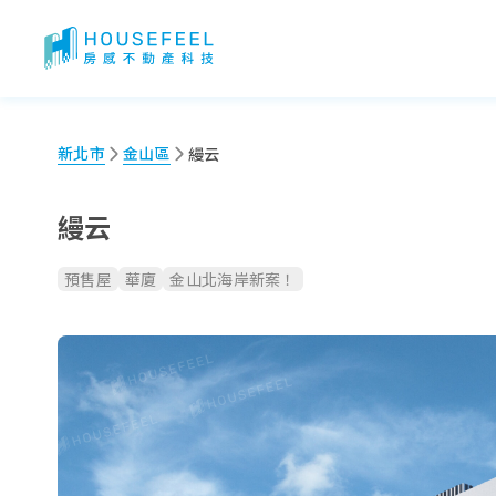
縵云：建案特色、生活機能、付款比例一次看！
新北市
金山區
縵云
縵云
預售屋
華廈
金山北海岸新案！