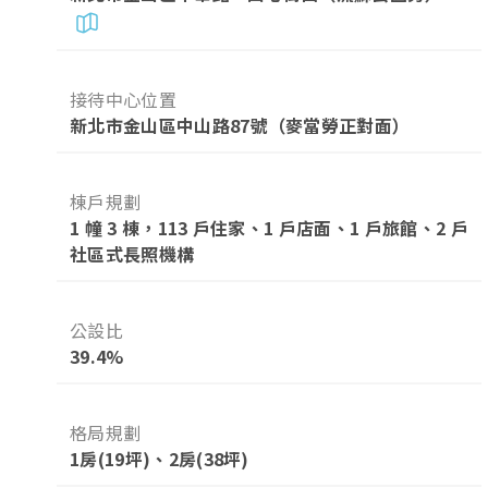
接待中心位置
新北市金山區中山路87號（麥當勞正對面）
棟戶規劃
1 幢 3 棟，113 戶住家、1 戶店面、1 戶旅館、2 戶
社區式長照機構
公設比
39.4%
格局規劃
1房(19坪)、2房(38坪)