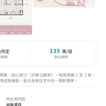
135
格待定
萬/個
案總價
車位價錢
路、田心街口（流蘇公園旁），格局規劃 1 至 2 房，
等成熟機能，是北海岸住宅中的一個新選擇。
所在熱門區
尚無資訊