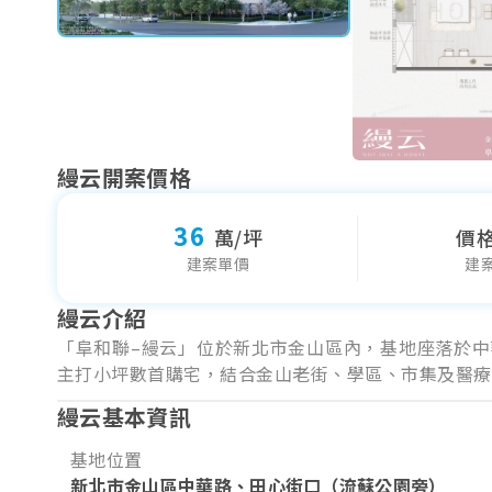
縵云開案價格
36
萬/坪
價
建案單價
建
縵云介紹
「阜和聯–縵云」位於新北市金山區內，基地座落於中華
主打小坪數首購宅，結合金山老街、學區、市集及醫療
縵云基本資訊
基地位置
新北市金山區中華路、田心街口（流蘇公園旁）