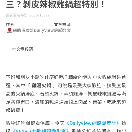
三？剝皮辣椒雞鍋超特別！
最新更新時間: 2025/10/27
作者
文章來源
網路溫度計DailyView
房感選文
文章段落
下班和朋友小聚吃什麼好呢？精緻的個人小火鍋絕對是首
選，其中「
雞湯火鍋
」可說是最受大家歡迎、接受度最
高的火鍋湯底。石頭火鍋、蒜頭雞湯、剝皮辣椒雞湯等滿
足各種胃口，濃郁的雞湯湯頭涮上肉品、青菜，吃起來超
級過癮！
鍋物好吃關鍵看湯底，今天
《DailyView網路溫度計》
透
過
《KEYPO大數據關鍵引擎》
輿情分析系統調查，找出