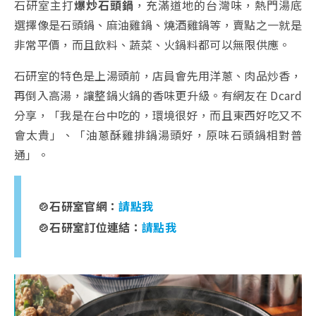
石研室主打
爆炒石頭鍋
，充滿道地的台灣味，熱門湯底
選擇像是石頭鍋、麻油雞鍋、燒酒雞鍋等，賣點之一就是
非常平價，而且飲料、蔬菜、火鍋料都可以無限供應。
石研室的特色是上湯頭前，店員會先用洋蔥、肉品炒香，
再倒入高湯，讓整鍋火鍋的香味更升級。有網友在 Dcard
分享，「我是在台中吃的，環境很好，而且東西好吃又不
會太貴」、「油蔥酥雞排鍋湯頭好，原味石頭鍋相對普
通」。
🍲石研室官網：
請點我
🍲石研室訂位連結：
請點我