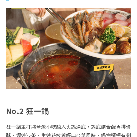
No.2 狂一鍋
狂一鍋主打將台灣小吃融入火鍋湯底，鍋底結合鹹香排骨
酥、爆炒沙茶、生炒花枝等經典台菜風味，鍋物選擇有剝