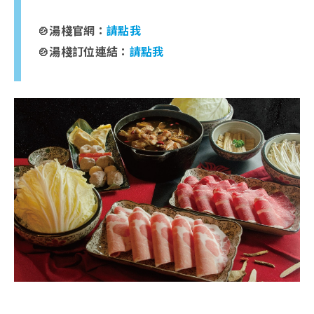
🍲湯棧官網：
請點我
🍲湯棧訂位連結：
請點我