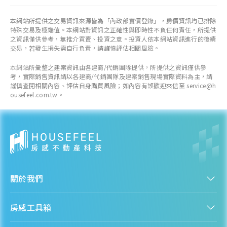
本網站所提供之交易資訊來源皆為「內政部實價登錄」，房價資訊均已排除
特殊交易及極端值。本網站對資訊之正確性與即時性不負任何責任，所提供
之資訊僅供參考，無推介買賣、投資之意。投資人依本網站資訊進行的後續
交易，若發生損失需自行負責，請謹慎評估相關風險。
本網站所彙整之建案資訊由各建商/代銷團隊提供，所提供之資訊僅供參
考，實際銷售資訊請以各建商/代銷團隊及建案銷售現場實際資料為主，請
謹慎查閱相關內容、評估自身購買風險；如內容有誤歡迎來信至 service@h
ousefeel.com.tw。
關於我們
認識房感
房感工具箱
人才招募
服務條款
找建案