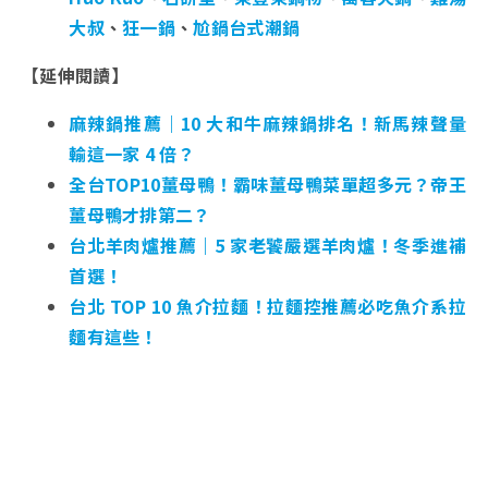
大叔
、
狂一鍋
、
尬鍋台式潮鍋
【延伸閱讀】
麻辣鍋推薦｜10 大和牛麻辣鍋排名！新馬辣聲量
輸這一家 4 倍？
全台TOP10薑母鴨！霸味薑母鴨菜單超多元？帝王
薑母鴨才排第二？
台北羊肉爐推薦｜5 家老饕嚴選羊肉爐！冬季進補
首選！
台北 TOP 10 魚介拉麵！拉麵控推薦必吃魚介系拉
麵有這些！