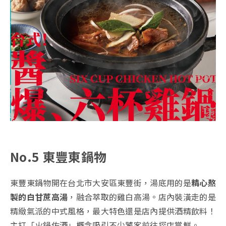
No.5 東豐東鍋物
東豐東鍋物開在台北市大安區東豐街，湯底用的是
精心熬
製的白甘蔗高湯
，融合萃取的雞白高湯。店內裝潢走的是
精緻氣派的中式風格，最大特色還是店內提供酒精飲料！
主打「火鍋佐酒」概念吸引不少饕客前往探店嘗鮮。