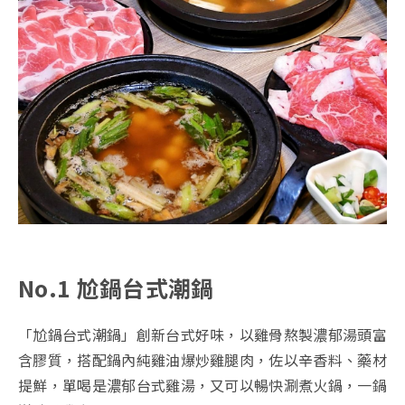
No.1 尬鍋台式潮鍋
「尬鍋台式潮鍋」創新台式好味，以雞骨熬製濃郁湯頭富
含膠質，搭配鍋內純雞油爆炒雞腿肉，佐以辛香料、藥材
提鮮，單喝是濃郁台式雞湯，又可以暢快涮煮火鍋，一鍋