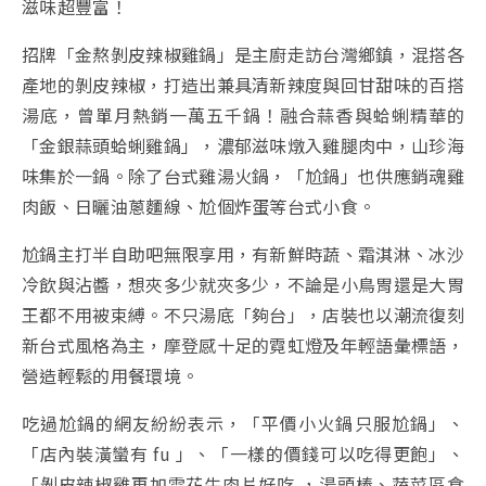
滋味超豐富！
招牌「金熬剝皮辣椒雞鍋」是主廚走訪台灣鄉鎮，混搭各
產地的剝皮辣椒，打造出兼具清新辣度與回甘甜味的百搭
湯底，曾單月熱銷一萬五千鍋！融合蒜香與蛤蜊精華的
「金銀蒜頭蛤蜊雞鍋」，濃郁滋味燉入雞腿肉中，山珍海
味集於一鍋。除了台式雞湯火鍋，「尬鍋」也供應銷魂雞
肉飯、日曬油蔥麵線、尬個炸蛋等台式小食。
尬鍋主打半自助吧無限享用，有新鮮時蔬、霜淇淋、冰沙
冷飲與沾醬，想夾多少就夾多少，不論是小鳥胃還是大胃
王都不用被束縛。不只湯底「夠台」，店裝也以潮流復刻
新台式風格為主，摩登感十足的霓虹燈及年輕語彙標語，
營造輕鬆的用餐環境。
吃過尬鍋的網友紛紛表示，「平價小火鍋只服尬鍋」、
「店內裝潢蠻有 fu 」、「一樣的價錢可以吃得更飽」、
「剝皮辣椒雞再加雪花牛肉片好吃 ，湯頭棒、蔬菜區食