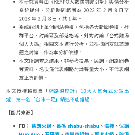
本研究資料由《KEYPO大數據關鍵引擎》輿情分析
系統提供，分析時間範圍為 2022 年 2 月 9 日至
2023 年 2 月 8 日，共 1 年。
系統觀測上萬個網站頻道，包括各大新聞頻道、社
群平台、討論區及部落格等，針對討論『台式雞湯
個人火鍋』相關文本進行分析，並根據網友就該議
題之討論，作為本分析依據。
本文所調查之結果，非參考投票、民調、網路問卷
等資料，名次僅代表網路討論聲量大小，不代表網
友正負評價。
本文授權轉載自「
網路溫度計
」
10大人氣台式火鍋出
爐 第一名「台味十足」鍋迷不能錯過！
【圖片來源】
FB
：
德朗火鍋
、
長孫 shabu-shabu
、
湯棧
、
伙鍋
Huo Kuo
、
石研室
、
東豐東鍋物
、
萬客火鍋
、
雞湯