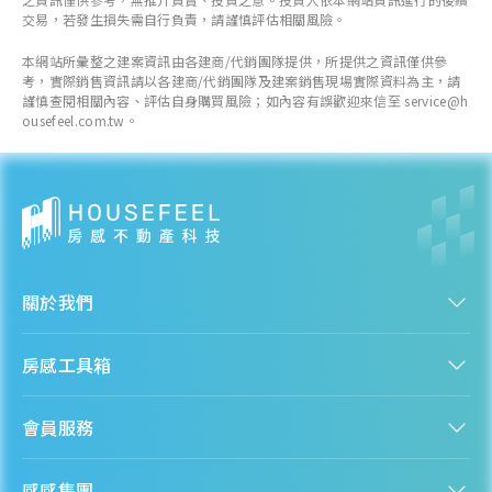
交易，若發生損失需自行負責，請謹慎評估相關風險。
本網站所彙整之建案資訊由各建商/代銷團隊提供，所提供之資訊僅供參
考，實際銷售資訊請以各建商/代銷團隊及建案銷售現場實際資料為主，請
謹慎查閱相關內容、評估自身購買風險；如內容有誤歡迎來信至 service@h
ousefeel.com.tw。
關於我們
認識房感
房感工具箱
人才招募
服務條款
找建案
隱私權聲明
會員服務
購屋能力試算
隱私政策
房貸試算
資訊安全政策
新手上路
全台房價
聯絡我們
感感集團