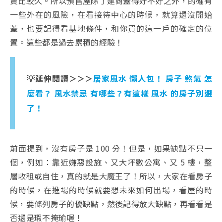
賣比較久。所以預售屋除了建商蓋得好不好之外，的確有
一些外在的風險，在看接待中心的時候，就算還沒開始
蓋，也要記得看基地條件，和你買的這一戶的確定的位
置。這些都是過去累積的經驗！
💡延伸閱讀＞＞＞
居家風水 懶人包！ 房子 煞氣 怎
麼看？ 風水禁忌 有哪些？有這樣 風水 的房子別選
了！
前面提到，沒有房子是 100 分！但是，如果缺點不只一
個，例如：靠近嫌惡設施、又大坪數公寓、又 5 樓，整
層收租或自住，真的就是大魔王了！所以，大家在看房子
的時候，在進場的時候就要想未來如何出場，看屋的時
候，要條列房子的優缺點，然後記得放大缺點，再看看是
否還是瑕不掩瑜喔！