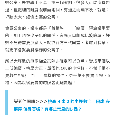
數公寓，未來轉手不易！第三個案例，很多人可能沒有想
過，但處理的難度跟前面兩個，有過之而無不及，就是：
坪數太大、總價太高的公寓。
會買公寓的，蠻多都是「首購族」，「總價」預算蠻重要
的。加上現在少子化的關係，家庭人口組成比較簡單，坪
數不見得需要那麼大。就算買方三代同堂，考慮到長輩，
就更不會買要爬樓梯的公寓了。
所以大坪數的無電梯公寓除非確定可以分戶，變成兩個以
上低總價、格局方正、單價也 OK 的小坪數，不然千萬不
要輕易挑戰。而且，這樣的物件，更千萬不要買 4 樓、5
樓，因為以後要賣的時候會更難賣喔！
💡延伸閱讀＞＞＞
挑高 4 米 2 的小坪數宅，隔成 夾
層屋 值得買嗎？有哪些常見的缺點？