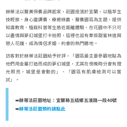
赫蒂法以醫美保養品牌起家，莊園座落於宜蘭，以植萃生
技輕旅、身心靈調養、療癒綠農、醫養園區為主題，提供
知識教育、植栽科普等生態近距離體驗，在花園中不只可
以盡情與夢幻城堡打卡拍照，這裡也設有牽掛甜蜜林道與
戀人花鐘，成為情侶求婚、約會的熱門勝地。
訪客對於赫蒂法莊園給予好評，「園區最主要參觀地點為
他們用金屬打造而成的夢幻城堡，尤其在傍晚時分會有燈
光照亮，城堡是會動的」、「園區有肌膚檢測可以嘗
試」。
➠赫蒂法莊園地址：宜蘭縣五結鄉五濱路一段40號
➠
赫蒂法莊園預約請點此