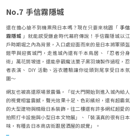
No.7 手信霧隱城
還在擔心搶不到機票飛日本嗎？現在只要來桃園「
手信
霧隱城
」就能感受鎌倉時代幕府傳說！手信霧隱城以江
戶時期堀之內為背景，入口處迎面而來的是日本將軍頭盔
鎧甲與迎賓城門，走進城內還有千本鳥居、「忍者分身
術」萬花筒坡道，還能參觀魔法菓子黑羽燒製作過程，忍
者表演、 DIY 活動、浴衣體驗讓你從頭到尾享受日本氛
圍～
網友也被高還原場景震懾，「從大門開始到進入城內給人
的視覺相當震撼，聲光效果十足、色彩繽紛，還有超霸氣
的大型建物與精緻日系裝飾，往二樓還有許多網紅超愛的
拍照打卡設施與小型日本文物展」、「裝潢真的很有日本
味，有種去日本商店街跟居酒屋的感覺」。