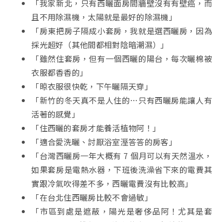
「我家新北，只有西曬面房間牆壁沒有有壁癌，而
且不用除濕機，太陽就是最好的除濕機」
「房東把房子隔成小套房，我就是選西曬房，因為
採光超好（其他間都相對陰暗潮濕）」
「雖然住套房，但有一個西曬的陽台，每次曬棉被
衣服都香香的」
「晾衣服很快乾，下午曬隔天穿」
「新竹的冬天真不是人住的…只有西曬房能讓人有
活著的感覺」
「住西曬的套房才能養活植物阿！」
「適合愛洗曬、討厭浴室溼答答的房客」
「台灣西曬房一年大概有 7 個月可以有天然溫水，
如果套房是電熱水器，下班後洗澡省下來的電費其
實跟冷氣吹得差不多，西曬電費沒有比較高」
「在台北住西曬房比較不會過敏」
「市區到處是遮蔽，陽光是奢侈品阿！尤其是套