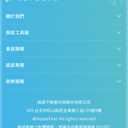
關於我們
認識房感
房感工具箱
人才招募
服務條款
找建案
隱私權聲明
會員服務
購屋能力試算
隱私政策
房貸試算
資訊安全政策
新手上路
全台房價
聯絡我們
感感集團
會員專區
熱門區域分析
客服信箱
房產知識庫
股感 StockFeel
成為會員
商業服務
房感 HouseFeel
安錢感 CashFeel
內容合作
保險感 INS.Feel
業務合作
檬檬商城 Lemongrocery
房感不動產科技股份有限公司
105 台北市松山區民生東路三段135號3樓
©HouseFeel. All rights reserved
房感服務之軟體開發、營運及作業環境通過 ISO/IEC