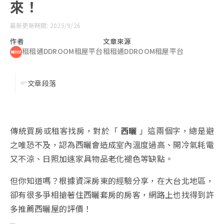
來！
最新更新時間: 2025/9/26
作者
文章來源
租租通DDROOM租屋平台
租租通DDROOM租屋平台
文章段落
傳統買房或租客找房，對於「
西曬
」這兩個字，總是避
之唯恐不及，認為西曬會造成室內溫度過高、開冷氣耗電
又不涼、日照加速家具物品老化褪色等缺點。
但你知道嗎？根據資深房東的經驗分享，在大台北地區，
卻有很多爭相搶著住西曬套房的房客，網路上也找得到許
多推薦西曬屋的評價！