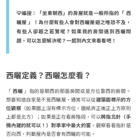
💡編按：「坐東朝西」的房屋就是一般所指的「 西
曬屋 」！為什麼有些人會對西曬屋避之唯恐不及，
有些人卻趨之若鶩呢？如果我的房間遇到西曬問
題，可以怎麼解決呢？一起到內文來看看吧！
西曬定義？西曬怎麼看？
「
西曬
」指的是朝西的那面房間或是方位靠西的房間。
想要知道自家是不是西曬屋，通常可以從
建築圖標示的方
位觀察
（如果圖上沒有標示方位，圖紙弄正後正上方原則
上都是北方）；如果是正在看房階段，可以
將指北針（手
機內建的就可以！）對準家中最大的窗
，觀察看看指針是
否向西，判斷屋內是否會有西曬的可能。