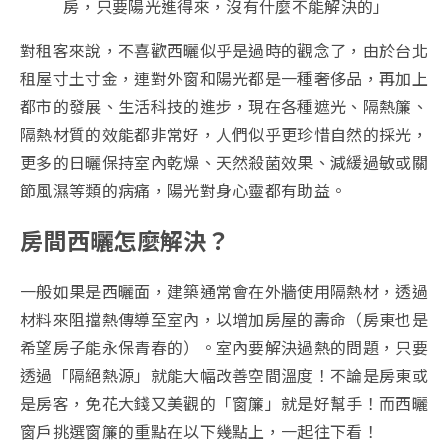
房，只要陽光進得來，沒有什麼不能解決的」
對租客來說，不喜歡西曬似乎是過時的觀念了，由於台北
租屋寸土寸金，連對外窗和陽光都是一種奢侈品，再加上
都市的發展、生活科技的進步，現在各種遮光、隔熱簾、
隔熱材質的效能都非常好，人們似乎更珍惜自然的採光，
更多的日曬保持室內乾燥、天然殺菌效果、減緩過敏或關
節風濕等類的病痛，陽光對身心靈都有助益。
房間西曬怎麼解決？
一般如果是西曬面，建築通常會在外牆使用隔熱材，透過
材料來阻擋熱傳導至室內，以增加房屋的壽命（房東也是
希望房子能永保青春的）。室內要解決過熱的問題，只要
透過「隔絕熱源」就能大幅改善空間溫度！不論是房東或
是房客，免花大錢又美觀的「窗簾」就是好幫手！而西曬
窗戶挑選窗簾的重點在以下幾點上，一起往下看！