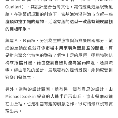
Guallart），其設計結合台灣文化，讓傳統漁港展現新風
貌。在建築師瓜雅的創意下，富基漁港沿岸漁市立起
一座
座頂似拉丁帽的建物
，活潑有趣的造型
一改舊有鐵皮屋棚
的刻板印象
。
興建Ａ、Ｂ兩棟，分別為生鮮漁市與海鮮餐廳兩部分。繽
紛的屋頂配色就好像
市場中用來裝魚塑膠盆的顏色
，算
是對台灣文化特色的致敬？個性十足的屋頂，運用特殊結
構來
抵擋日照
，
藉由空氣自然對流為室內降溫
，通風流
暢。經由瓜雅的設計，展現獨有的風情景觀，能夠感受到
歡樂用餐氣氛。
另外，當時的設計競圖，還有另一個有意思的設計，由
Michael Sorkin 提案的
人造半月形山丘
，漁市餐廳就鑲
在山丘裡，也是相當有趣的創意之作，很可惜最終沒有實
現出來。