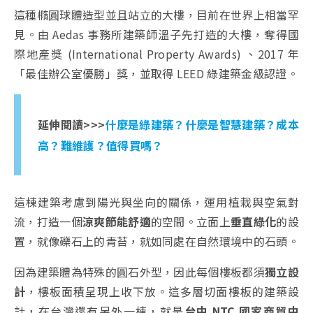
這種橢圓球體造型並且站立的大樓，目前在世界上相當罕
見。由 Aedas 事務所建築師溫子先打造的大樓，奪得國
際地產獎 (International Property Awards) 、2017 年
「最佳辦公室優勝」獎，並取得 LEED 綠建築金級認證。
延伸閱讀>>>
什麼是綠建築？什麼是智慧建築？成本
高？難維護？值得買嗎？
這棟建築考慮到陽光與坐向的關係，運用植栽與空氣對
流，打造一個
涼爽節能舒適
的空間。立面上
垂直綠化
的設
置，就像礫石上的青苔，就如同處在自然環境中的石頭。
因為建築體為特殊的圓石外型，因此每個樓板都須
獨立設
計
，樓板面積呈現上收下放。這多層切面樓板的建築設
計，在台灣還有另外一棟，就是
台中 NTC 國家商貿中