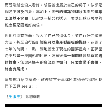
而既沒錢也沒人看好，想要蓋出屬於自己的房子，似乎是
個遙不可及的夢，再加上，
圓形的建築物球狀弧面的建築
工法並不容易
，比起蓋一棟普通透天，要蓋出球狀房屋的
難度更是困難好幾倍。
但他並沒有放棄，投入了自己的退休金，並自行研究建築
方法，甚至
自行設計製造可以生產弧面板的機器
，花費了
七年的時間，一點一滴地蓋出了現在的圓夢星舟。圓夢星
舟不只是一座圓形的民宿，這背後是一個
關於夢想與實踐
的故事
，無論所擁有的資源條件如何，
只要肯動手去做，
終會有所成。
這集就介紹到這邊，歡迎留言分享你所看過奇特建築 我
們下回見 see u！！
《
出張王
》授權轉載