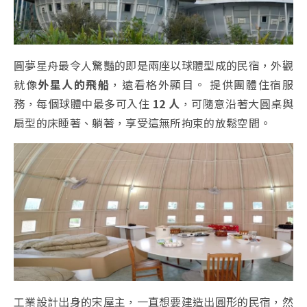
圓夢星舟最令人驚豔的即是兩座以球體型成的民宿，外觀
就像
外星人的飛船
，遠看格外顯目。 提供團體住宿服
務，每個球體中最多可入住
12 人
，可隨意沿著大圓桌與
扇型的床睡著、躺著，享受這無所拘束的放鬆空間。
工業設計出身的宋屋主，一直想要建造出圓形的民宿，然