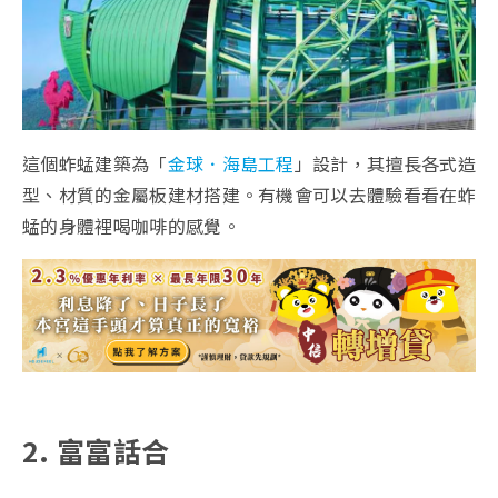
這個蚱蜢建築為「
金球．海島工程
」設計，其擅長各式造
型、材質的金屬板建材搭建。有機會可以去體驗看看在蚱
蜢的身體裡喝咖啡的感覺。
2. 富富話合