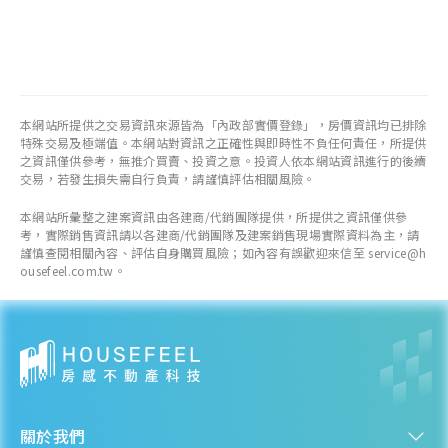
本網站所提供之交易資訊來源皆為「內政部實價登錄」，房價資訊均已排除
特殊交易及極端值。本網站對資訊之正確性與即時性不負任何責任，所提供
之資訊僅供參考，無推介買賣、投資之意。投資人依本網站資訊進行的後續
交易，若發生損失需自行負責，請謹慎評估相關風險。
本網站所彙整之建案資訊由各建商/代銷團隊提供，所提供之資訊僅供參
考，實際銷售資訊請以各建商/代銷團隊及建案銷售現場實際資料為主，請
謹慎查閱相關內容、評估自身購買風險；如內容有誤歡迎來信至 service@h
ousefeel.com.tw。
關於我們