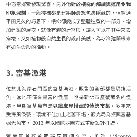
中恣意探索發現驚喜。另外
他對於樓梯的解讀與運用令我
印象深刻
。一般樓梯都是建築師最想包裹隱藏的，但經過
平田晃久的巧思下，樓梯卻變成了整體造型的一部分，增
加建築的層次，就像有趣的迷宮般，讓人可以在其中來去
穿梭，又如植物般自然生長的設計美感，為冰冷建築帶來
有如生命般的律動。
3. 富基漁港
位於北海岸石門區的富基漁港，販售的全部都是現撈活
魚，當地不僅有豐富的漁產，也是新北市產蟹著名的漁
港。早期富基魚市是
以鐵皮屋搭建的傳統市集
，多年來
受海風侵襲，環境不佳加上老舊不堪，觀光局為振興富基
觀光魚市， 2013 年以國際競圖方式重新設計打造。
獲競圖首獎的西班牙築師文森．瓜雅（Vicente