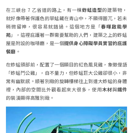
在三峽台 7 乙省道的路上，有一棟
蚱蜢造型
的建築物，
就好像帶著保護色的草蜢藏在青山中，不顯得圖兀，若未
稍微留神，很容易就錯過。這個地方是「
春暉啟能學
苑
」，這裡庇護著一群需要幫助的人們，建築之上的蚱蜢
屋是附設的咖啡廳，是一個
提供身心障礙學員實習的庇護
餐廳
。
在蚱蜢頭部前，配置了一個顯目的紅色風見雞，象徵俚語
「蚱蜢鬥公雞」，自不量力，但蚱蜢巨大公雞卻很小，非
常有幽默感。順著別緻的旋轉樓梯往上到達大蚱蜢的身體
裡，內部的空間比外觀看起來大很多，使用
木材
與
鐵件
的裝潢顯得高雅別緻。