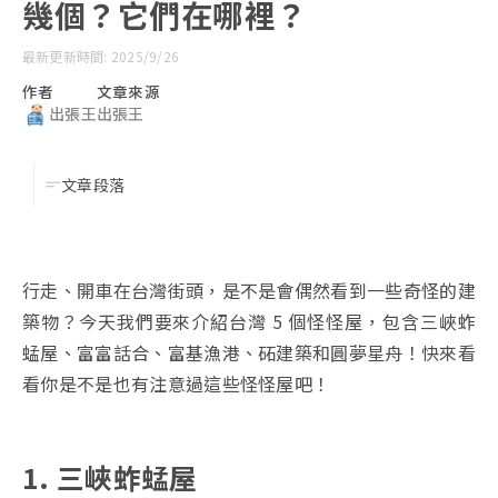
幾個？它們在哪裡？
最新更新時間: 2025/9/26
作者
文章來源
出張王
出張王
文章段落
行走、開車在台灣街頭，是不是會偶然看到一些奇怪的建
築物？今天我們要來介紹台灣 5 個怪怪屋，包含三峽蚱
蜢屋、富富話合、富基漁港、砳建築和圓夢星舟！快來看
看你是不是也有注意過這些怪怪屋吧！
1. 三峽蚱蜢屋