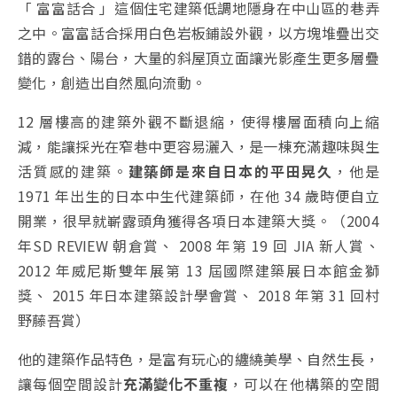
「 富富話合 」這個住宅建築低調地隱身在中山區的巷弄
之中。富富話合採用白色岩板鋪設外觀，以方塊堆疊出交
錯的露台、陽台，大量的斜屋頂立面讓光影產生更多層疊
變化，創造出自然風向流動。
12 層樓高的建築外觀不斷退縮，使得樓層面積向上縮
減，能讓採光在窄巷中更容易灑入，是一棟充滿趣味與生
活質感的建築。
建築師是來自日本的平田晃久
，他是
1971 年出生的日本中生代建築師，在他 34 歲時便自立
開業，很早就嶄露頭角獲得各項日本建築大獎。（2004
年SD REVIEW 朝倉賞、 2008 年第 19 回 JIA 新人賞、
2012 年威尼斯雙年展第 13 屆國際建築展日本館金獅
獎、 2015 年日本建築設計學會賞、 2018 年第 31 回村
野藤吾賞）
他的建築作品特色，是富有玩心的纏繞美學、自然生長，
讓每個空間設計
充滿變化不重複
，可以在他構築的空間