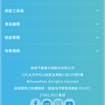
認識房感
房感工具箱
人才招募
服務條款
找建案
隱私權聲明
會員服務
購屋能力試算
隱私政策
房貸試算
資訊安全政策
新手上路
全台房價
聯絡我們
感感集團
會員專區
熱門區域分析
客服信箱
房產知識庫
股感 StockFeel
成為會員
商業服務
房感 HouseFeel
安錢感 CashFeel
內容合作
保險感 INS.Feel
業務合作
檬檬商城 Lemongrocery
房感不動產科技股份有限公司
105 台北市松山區民生東路三段135號3樓
©HouseFeel. All rights reserved
房感服務之軟體開發、營運及作業環境通過 ISO/IEC
27001:2022 驗證