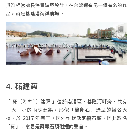
瓜雅相當擅長海景建築設計，在台灣還有另一個有名的作
品，就是
基隆港海洋廣場
。
4. 砳建築
「 砳（ㄌㄜˋ）建築 」位於南港區，基隆河畔旁，共有
一大一小的兩棟建築，形似「
鵝卵石
」造型的辦公大
樓，於 2017 年完工。因外型就像
兩顆石頭
，因此取名
「砳」，意思是
兩顆石頭碰撞的聲音
。