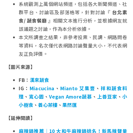
系統觀測上萬個網站頻道，包括各大新聞頻道、社
群平台、討論區及部落格等，針對討論『
台北素
食/ 蔬食餐廳
』相關文本進行分析，並根據網友就
該議題之討論，作為本分析依據。
本文所調查之結果，非參考投票、民調、網路問卷
等資料，名次僅代表網路討論聲量大小，不代表網
友正負評價。
【圖片來源】
FB：
漢來蔬食
IG：
Miacucina
、
Mianto 艾果豐
、
祥和蔬食料
理
、
寬心園
、
Vegan Amore蔬慕
、
上善豆家
、
小
小樹食
、
養心茶樓
、
果然匯
【延伸閱讀】
麻辣鍋推薦｜10 大和牛麻辣鍋排名！新馬辣聲量