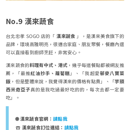
No.9 漢來蔬食
台北忠孝 SOGO 店的「
漢來蔬食
」，是漢來美食旗下的
品牌，環境高雅明亮，很適合家庭、朋友聚餐，餐廳內還
可以直接看到廚師烹飪，非常安心。
漢來蔬食的
料理有中式、港式
，幾乎每道餐點都被網友推
薦，「最推
紅油抄手、蘿蔔糕
」、「我超愛
藜麥八寶菜
飯
，但是整體來說，我覺得漢來的價格有點貴」、「
芋頭
西米奇亞子
真的是我吃過最好吃的的，每次去都一定要
吃」。
🌐 漢來蔬食官網：
請點我
☎️ 漢來蔬食訂位連結：
請點我