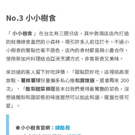
No.3 小小樹食
「
小小樹食
」在台北有三間分店，其中敦南店店內打造
的就像綠意盎然的小森林，吸引許多人前往打卡。不過小
小樹食的餐點也毫不遜色，店內的食材都是與小農合作，
使用新加州料理結合亞洲烹調方式，非常新奇又美味。
來訪過的客人留下好吃評價，「甜點巨好吃，店裡挑高很
放鬆，
薯條薯球
份量偏多私心推
松露燉飯
，還會再來 200
次」、「
酪梨甜菜根塔
是本日我們覺得最驚艷的菜色，沒
想過酪梨和甜菜根的味道居然可以如此和諧，擺盤也很可
愛」。
🌐 小小樹食官網：
請點我