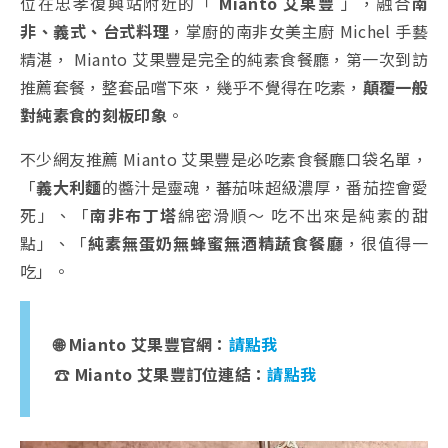
位在忠孝復興站附近的「
Mianto 艾果豐
」，融合
南
非、義式、台式料理
，掌廚的南非女美主廚 Michel 手藝
精湛， Mianto 艾果豐是完全的純素食餐廳，第一次到訪
推薦套餐，整套品嚐下來，幾乎不覺得在吃素，
顛覆一般
對純素食的刻板印象
。
不少網友推薦 Mianto 艾果豐是必吃素食餐廳口袋名單，
「
義大利麵
的醬汁是靈魂，蕃茄味超級濃厚，番茄控會愛
死」、「
南非布丁塔
綿密滑順～ 吃不出來是純素的甜
點」、「
純素無蛋奶無蜂蜜無酒精蔬食餐廳
，很值得一
吃」。
🌐 Mianto 艾果豐官網：
請點我
☎️ Mianto 艾果豐訂位連結：
請點我