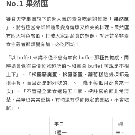
No.1 果然匯
饗食天堂集團旗下的超人氣的素食吃到飽餐廳「
果然匯
」，將各種當令新鮮蔬果變身健康又鮮美的料理。果然匯
有四大特色餐飲，打破大家對蔬食的想像，就連許多非素
食主義者都讚譽有加，必吃回訪！
「以 buffet 來講不僅不會有葷食 buffet 那種負擔感，同
時還會覺得這價位物超所值～和葷食 buffet 可說是不相
上下」、「
松露惡魔蛋
、
松露蒸蛋
、
蘿蔔糕
這幾項都是
搶手貨，而且都是超好吃的」、「幾乎每個月都會來一
次」、「不管是全素食還是五辛素，標註寫的都非常清
楚，菜單也常常更換，有時還有季節限定的餐點，不會吃
膩」。
平日
週
（週一
末、