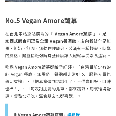
No.5 Vegan Amore蔬慕
在台北車站京站廣場的「
Vegan Amore蔬慕
」，是一
家
西式蔬食料理及全素 Vegan餐酒館
，店內餐點全是無
蛋、無奶、無肉、無動物性成分，裝潢有一種輕奢、時髦
的風格，擺盤精緻強調有藝術感讓人輕鬆享受素食盛宴。
吃過 Vegan Amore蔬慕都給予好評，「台灣目前少有的
純 Vegan 餐廳，無蛋奶，餐點都非常好吃，服務人員也
親切有禮」、「把素食做到精緻化了，不僅賣相好，口味
也棒！」、「每次跟朋友約北車，都來蔬慕，用餐環境舒
適，餐點也好吃，葷食朋友也都喜歡」。
🌐 Vegan Amore蔬慕官網：
請點我