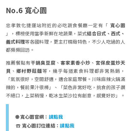
No.6 寬心園
忠孝敦化捷運站附近的必吃蔬食餐廳一定有「
寬心園
」，標榜使用當季新鮮在地蔬果，菜式
結合日式、西式、
義式料理
等各國料理，更主打精緻特色，不少人吃過的人
都頻頻回訪。
推薦餐點有
干鍋臭豆腐
、
客家素香小炒
、
宮保皮蛋炒天
貝
、
鄉村野菇麵
等，幾乎每道素食料理都非常熱銷，
「氣氛很好，空間舒適，適合家庭聚餐。川味麻辣火鍋滿
辣的，餐前果汁很棒」、「菜色非常好吃，挑食的孩子讚
不絕口，上菜稍慢，乾冰生菜沙拉有創意，感覺好妙」。
🌐 寬心園官網：
請點我
☎️ 寬心園訂位連結：
請點我