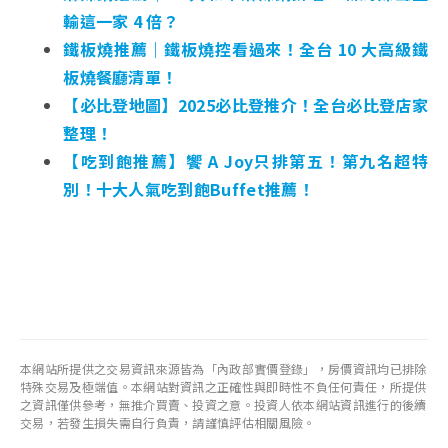
輸這一家 4 倍？
鐵板燒推薦｜鐵板燒控看過來！全台 10 大高級鐵
板燒餐廳清單！
【必比登地圖】2025必比登推介！全台必比登店家
整理！
【吃到飽推薦】饗 A Joy只排第五！第九名超特
別！十大人氣吃到飽Buffet推薦！
本網站所提供之交易資訊來源皆為「內政部實價登錄」，房價資訊均已排除
特殊交易及極端值。本網站對資訊之正確性與即時性不負任何責任，所提供
之資訊僅供參考，無推介買賣、投資之意。投資人依本網站資訊進行的後續
交易，若發生損失需自行負責，請謹慎評估相關風險。