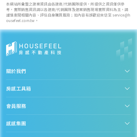
本網站所彙整之建案資訊由各建商/代銷團隊提供，所提供之資訊僅供參
考，實際銷售資訊請以各建商/代銷團隊及建案銷售現場實際資料為主，請
謹慎查閱相關內容、評估自身購買風險；如內容有誤歡迎來信至 service@h
ousefeel.com.tw。
關於我們
認識房感
房感工具箱
人才招募
服務條款
找建案
隱私權聲明
會員服務
購屋能力試算
隱私政策
房貸試算
資訊安全政策
新手上路
全台房價
聯絡我們
感感集團
會員專區
熱門區域分析
客服信箱
房產知識庫
股感 StockFeel
成為會員