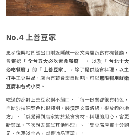
No.4 上善豆家
忠孝復興站四號出口附近隱藏一家文青風蔬食有機餐廳，
曾獲選「
全台五大必吃素食餐廳
」， 以及「
台北十大
必吃餐廳
」的「
上善豆家
」，除了提供蔬食料理，以主
打手工豆製品，店內有蔬食樂自助吧，可以
無限暢用鮮嫩
豆腐和各式小菜
。
吃過的都對上善豆家讚不絕口，「每一份餐都很有特色，
自助沙拉吧菜色也很特別，裝潢走文青路線，很放鬆的地
方」、「感覺得到店家對於蔬食食材、料理的用心，會更
新菜單，下次想去嘗試其他料理」、「臭豆腐厚實十分飽
足，色澤淺金黃，感覺油品清潔」。