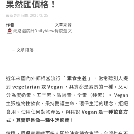
果然匯價格！
最新更新時間: 2026/3/25
作者
文章來源
網路溫度計DailyView
房感選文
文章段落
近年來國內外都相當流行「
素食主義
」，常常聽別人提
到
vegetarian
或
Vegan
，其實都是素食的一種，又可
分為蛋奶素、五辛素、鍋邊素、全素（純素）。 Vegan
主張植物性飲食，秉持愛護生命、環保生活的理念，拒絕
食用、使用任何動物產品，與其說
Vegan 是一種飲食方
式，其實更是像一種生活態度
！
健康、環保意識讓更多人開始注意蔬食生活，台灣也有不