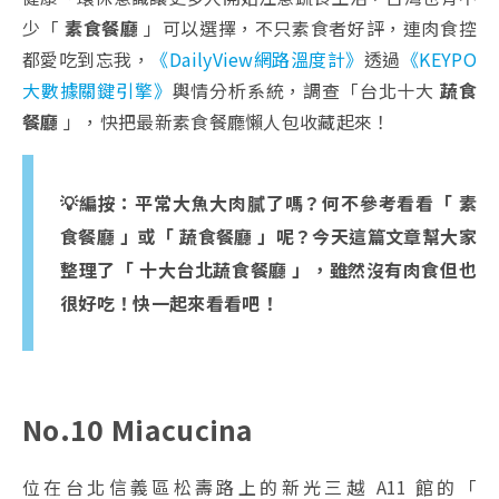
少「
素食餐廳
」可以選擇，不只素食者好評，連肉食控
都愛吃到忘我，
《DailyView網路溫度計》
透過
《KEYPO
大數據關鍵引擎》
輿情分析系統，調查「台北十大
蔬食
餐廳
」，快把最新素食餐廳懶人包收藏起來！
💡編按：平常大魚大肉膩了嗎？何不參考看看「 素
食餐廳 」或「 蔬食餐廳 」呢？今天這篇文章幫大家
整理了「 十大台北蔬食餐廳 」，雖然沒有肉食但也
很好吃！快一起來看看吧！
No.10 Miacucina
位在台北信義區松壽路上的新光三越 A11 館的「