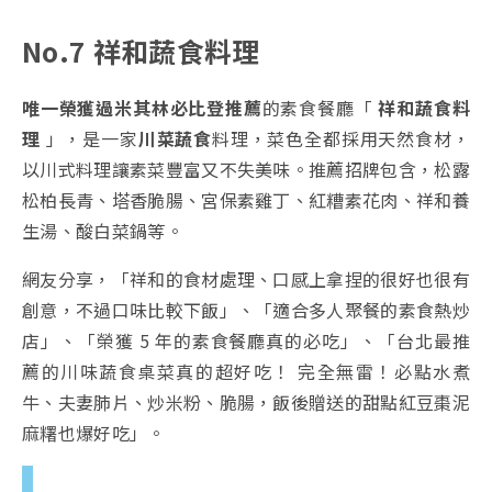
No.7 祥和蔬食料理
唯一榮獲過米其林必比登推薦
的素食餐廳「
祥和蔬食料
理
」，是一家
川菜蔬食
料理，菜色全都採用天然食材，
以川式料理讓素菜豐富又不失美味。推薦招牌包含，松露
松柏長青、塔香脆腸、宮保素雞丁、紅糟素花肉、祥和養
生湯、酸白菜鍋等。
網友分享，「祥和的食材處理、口感上拿捏的很好也很有
創意，不過口味比較下飯」、「適合多人聚餐的素食熱炒
店」、「榮獲 5 年的素食餐廳真的必吃」、「台北最推
薦的川味蔬食桌菜真的超好吃！ 完全無雷！必點水煮
牛、夫妻肺片、炒米粉、脆腸，飯後贈送的甜點紅豆棗泥
麻糬也爆好吃」。