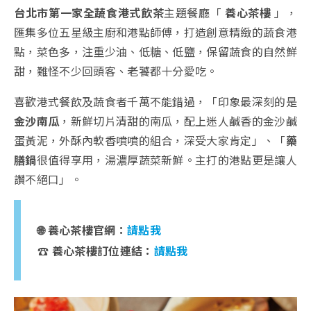
台北市第一家全蔬食港式飲茶
主題餐廳「
養心茶樓
」，
匯集多位五星級主廚和港點師傅，打造創意精緻的蔬食港
點，菜色多，注重少油、低糖、低鹽，保留蔬食的自然鮮
甜，難怪不少回頭客、老饕都十分愛吃。
喜歡港式餐飲及蔬食者千萬不能錯過，「印象最深刻的是
金沙南瓜
，新鮮切片清甜的南瓜，配上迷人鹹香的金沙鹹
蛋黃泥，外酥內軟香噴噴的組合，深受大家肯定」、「
藥
膳鍋
很值得享用，湯濃厚蔬菜新鮮。主打的港點更是讓人
讚不絕口」。
🌐 養心茶樓官網：
請點我
☎️ 養心茶樓訂位連結：
請點我