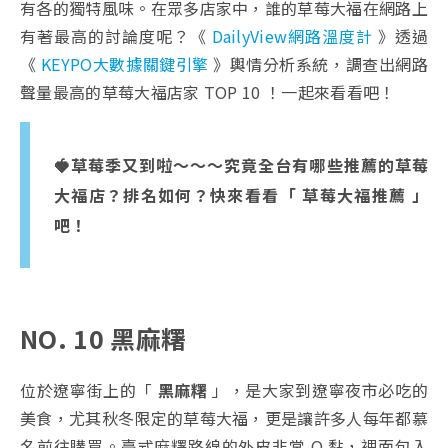
有各的獨特風味。在眾多店家中，誰的草莓大福在網路上
有著最高的討論度呢？《
DailyView網路溫度計
》透過
《
KEYPO大數據關鍵引擎
》輿情分析系統，調查出網路
聲量最高的草莓大福店家 TOP 10 ！一起來看看吧！
🍓草莓季又到啦～～～究竟全台有哪些推薦的草莓
大福店？排名如何？快來看看「 草莓大福推薦 」
吧！
NO. 10 黑麻糬
位於遼寧街上的「
黑麻糬
」，是大家到遼寧夜市必吃的
美食，尤其秋冬限定的草莓大福，更是讓許多人每年都慕
名前往購買。臺式麻糬路線的外皮非常 Q 黏，裡面包入