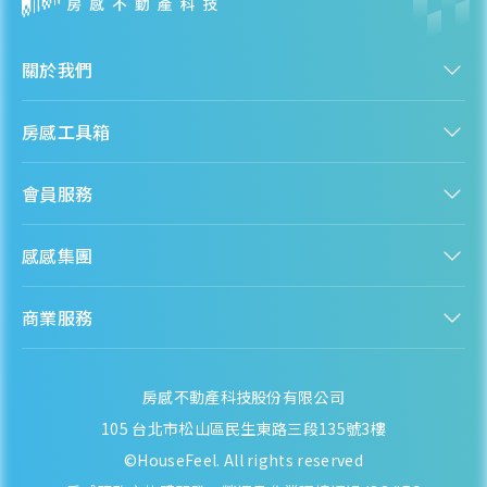
關於我們
認識房感
房感工具箱
人才招募
服務條款
找建案
隱私權聲明
會員服務
購屋能力試算
隱私政策
房貸試算
資訊安全政策
新手上路
全台房價
聯絡我們
感感集團
會員專區
熱門區域分析
客服信箱
房產知識庫
股感 StockFeel
成為會員
商業服務
房感 HouseFeel
安錢感 CashFeel
內容合作
保險感 INS.Feel
業務合作
檬檬商城 Lemongrocery
房感不動產科技股份有限公司
105 台北市松山區民生東路三段135號3樓
©HouseFeel. All rights reserved