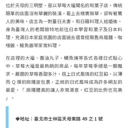
位於天母的三明堂，是以草莓大福聞名的和菓子店，傳統
簡單的店面沒有華麗的裝潢，看上去樸實無華，卻有著驚
人的美味。店主為一對臺日夫妻，和日籍料理人結婚後，
身為臺灣人的老闆娘特地前往日本學習和菓子及日本料
理，充滿日本家庭氛圍的店面過去還曾經販售烏龍麵、咖
哩飯、鰻魚飯等家常料理。
在店裡的大福、醬油丸子、鯛魚燒等各式各樣日式點心
中，草莓大福是最熱銷的商品，每年草莓季總是一顆難
求。嚴選的草莓香甜多汁，搭上日式風情的紅豆餡，以薄
而 Q 彈的麻糬皮包裹，正統的日式風味成為許多網友的
最愛，「 麻糬體真的讓人非常滿意，紅豆的比例也完美
」。
🍓地址：
臺北市士林區天母東路 49 之 1 號