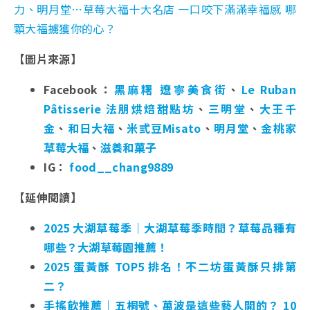
力、明月堂…草莓大福十大名店 一口咬下滿滿幸福感 哪
顆大福擄獲你的心？
【圖片來源】
Facebook：
黑麻糬 遼寧美食街
、
Le Ruban
Pâtisserie 法朋烘焙甜點坊
、
三明堂
、
大王千
金
、
和日大福
、
米弎豆Misato
、
明月堂
、
金桃家
草莓大福
、
滋養和菓子
IG：
food__chang9889
【延伸閱讀】
2025 大湖草莓季｜大湖草莓季時間？草莓品種有
哪些？大湖草莓園推薦！
2025 蛋黃酥 TOP5 排名！不二坊蛋黃酥只排第
二？
手搖飲推薦｜五桐號、萬波是這些藝人開的？ 10