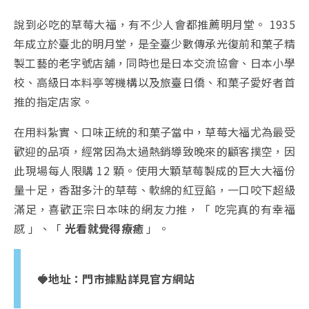
說到必吃的草莓大福，有不少人會都推薦明月堂。 1935
年成立於臺北的明月堂，是全臺少數傳承光復前和菓子精
製工藝的老字號店舖，同時也是日本交流協會、日本小學
校、高級日本料亭等機構以及旅臺日僑、和菓子愛好者首
推的指定店家。
在用料紮實、口味正統的和菓子當中，草莓大福尤為最受
歡迎的品項，經常因為太過熱銷導致晚來的顧客撲空，因
此現場每人限購 12 顆。使用大顆草莓製成的巨大大福份
量十足，香甜多汁的草莓、軟綿的紅豆餡，一口咬下超級
滿足，喜歡正宗日本味的網友力推，「 吃完真的有幸福
感 」、「
光看就覺得療癒
」。
🍓地址：
門市據點詳見官方網站