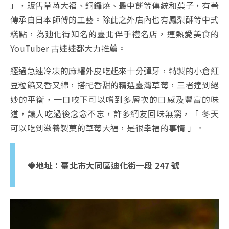
」，販售草苺大福、銅鑼燒、最中餅等傳統和菓子，有著
傳承自日本師傅的工藝。除此之外店內也有鳳梨酥等中式
糕點，為廸化街知名的臺北伴手禮名店，連熱愛美食的
YouTuber 古娃娃都大力推薦。
經過急速冷凍的麻糬外皮吃起來十分彈牙，特製的小倉紅
豆粒餡又香又綿，搭配香甜的精選臺灣草莓，三者達到絕
妙的平衡，一口咬下可以嚐到多層次的口感及豐富的味
道，讓人吃過後念念不忘，許多網友回味無窮，「 冬天
可以吃到滋養製菓的草莓大福，是很幸福的事情 」。
🍓地址：
臺北市大同區迪化街一段 247 號