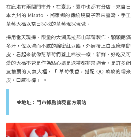
在鹿港有兩間門市外，在臺北、臺中也都有分店。來自日
本九州的 Misato ，將家鄉的傳統燒菓子帶來臺灣，手工
草莓大福以當日採收的草莓現採現做。
採用當天現採、限量的大湖馬拉邦山草莓製作，顆顆飽滿
多汁，佐以濃而不膩的綿密紅豆餡，外層覆上白玉麻糬餅
皮，看起來就像幫草莓們蓋上棉被一樣。新鮮、好吃又可
愛的大福不管是作為點心還是送禮都非常適合，是許多網
友推薦的人氣大福，「 草莓很香，搭配 QQ 軟軟的糯米
皮，口感很棒 」。
🍓地址：
門市據點詳見官方網站