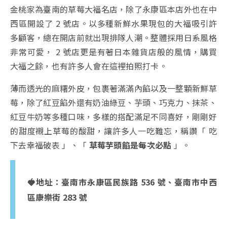
金桃家為臺南的草莓大福名店，除了永康區本店外也在中
西區開設了 2 號店。以多種新鮮水果現包的大福吸引許
多顧客，總在開店前就出現排隊人潮。整體採用日系風格
非常可愛， 2 號店更是有著日本雜貨店般的風情，購買
大福之餘，也有許多人會在這裡拍照打卡。
薄而透光的麻糬外皮，包裹著滿滿內餡以及一整顆新鮮草
莓，除了紅豆餡外還有奶油綠豆、芋頭、巧克力、抹茶、
紅豆牛奶等多種口味，多樣的搭配滿足不同喜好，剛剛好
的甜度襯上草莓的酸甜，讓許多人一吃難忘，稱讚「 吃
下去幸福破表 」、「
草莓芋頭餡是每次必點
」。
🍓地址：
臺南市永康區民族路 536 號、臺南市中西
區康樂街 283 號