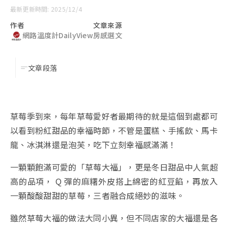
最新更新時間: 2025/12/4
作者
文章來源
網路溫度計DailyView
房感選文
文章段落
草莓季到來，每年草莓愛好者最期待的就是這個到處都可
以看到粉紅甜品的幸福時節，不管是蛋糕、手搖飲、馬卡
龍、冰淇淋還是泡芙，吃下立刻幸福感滿滿！
一顆顆飽滿可愛的「草莓大福」，更是冬日甜品中人氣超
高的品項， Q 彈的麻糬外皮搭上綿密的紅豆餡，再放入
一顆酸酸甜甜的草莓，三者融合成絕妙的滋味。
雖然草莓大福的做法大同小異，但不同店家的大福還是各