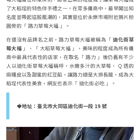
了大稻埕的特色伴手禮之一。在眾多攤商中，最早闖出知
名度並帶起這股風潮的，其實是位於永樂市場附近鴉片粉
圓旁的「 路力草莓大福 」。
在還沒有品牌名之前，路力草莓大福被稱為「
迪化街草
莓大福
」、「 大稻草莓大福 」，美味的程度成為所有攤
商中最具代表性的店家，在取名「 路力 」後仍舊有不少
人以迪化街草莓大福稱呼，水嫩多汁的大草莓、 Q 透的
麻糬皮以及甜蜜的紅豆餡，讓路力總是大排長龍，成為大
稻埕代表性美食，網友也表示「 迪化街必吃 」。
🍓地址：
臺北市大同區迪化街一段 19 號