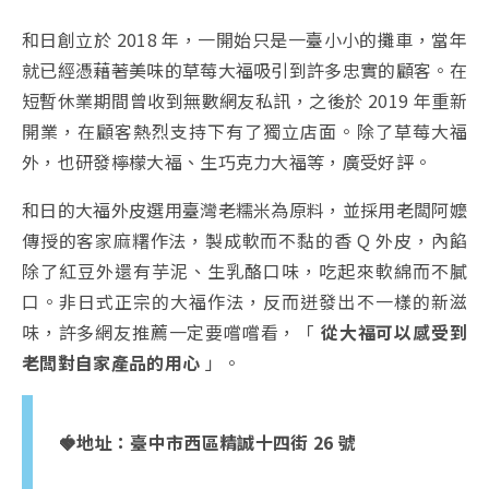
和日創立於 2018 年，一開始只是一臺小小的攤車，當年
就已經憑藉著美味的草莓大福吸引到許多忠實的顧客。在
短暫休業期間曾收到無數網友私訊，之後於 2019 年重新
開業，在顧客熱烈支持下有了獨立店面。除了草莓大福
外，也研發檸檬大福、生巧克力大福等，廣受好評。
和日的大福外皮選用臺灣老糯米為原料，並採用老闆阿嬤
傳授的客家麻糬作法，製成軟而不黏的香 Q 外皮，內餡
除了紅豆外還有芋泥、生乳酪口味，吃起來軟綿而不膩
口。非日式正宗的大福作法，反而迸發出不一樣的新滋
味，許多網友推薦一定要嚐嚐看，「
從大福可以感受到
老闆對自家產品的用心
」。
🍓地址：
臺中市西區精誠十四街 26 號