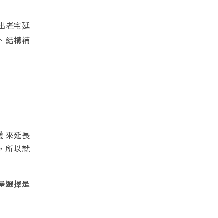
出老宅延
梯、結構補
護 來延長
，所以就
屋選擇是