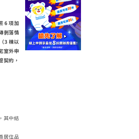
6 項加
磁磚剝落情
3 棟以
宅室外申
管契約，
，其中結
善居住品