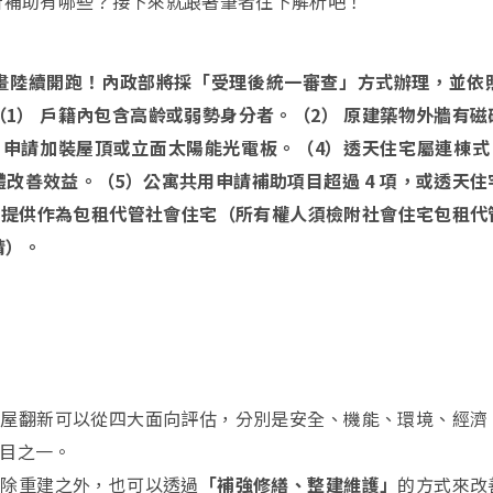
新補助有哪些？接下來就跟著筆者往下解析吧！
畫陸續開跑！內政部將採「受理後統一審查」方式辦理，並依照 
1） 戶籍內包含高齡或弱勢身分者。
（2） 原建築物外牆有
申請加裝屋頂或立面太陽能光電板。（4）透天住宅屬連棟式（
改善效益。（5）公寓共用申請補助項目超過 4 項，或透天住
6）提供作為包租代管社會住宅（所有權人須檢附社會住宅包租代
請）。
老屋翻新可以從四大面向評估，分別是安全、機能、環境、經濟
目之一。
拆除重建之外，也可以透過
「補強修繕、整建維護」
的方式來改