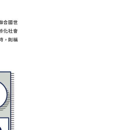
聯合國世
齡化社會
% 時，則稱