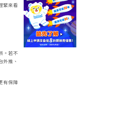
趕緊來看
所。若不
台外推、
更有保障