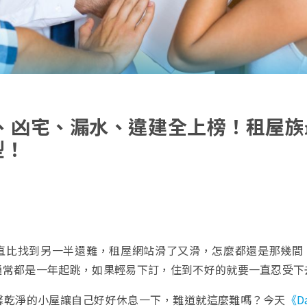
、凶宅、漏水、違建全上榜！租屋族
型！
直比找到另一半還難，租屋網站滑了又滑，怎麼都還是那幾間
通常都是一年起跳，如果輕易下訂，住到不好的就要一直忍受下
馨乾淨的小屋讓自己好好休息一下，難道就這麼難嗎？今天
《Da