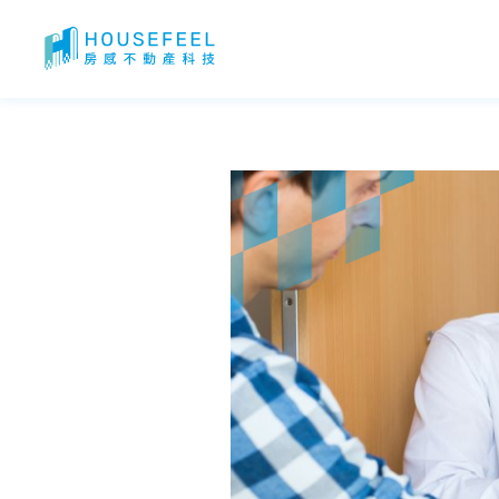
租屋族心聲！頂加、凶宅、漏水、違建全上榜！租屋族最討厭的 