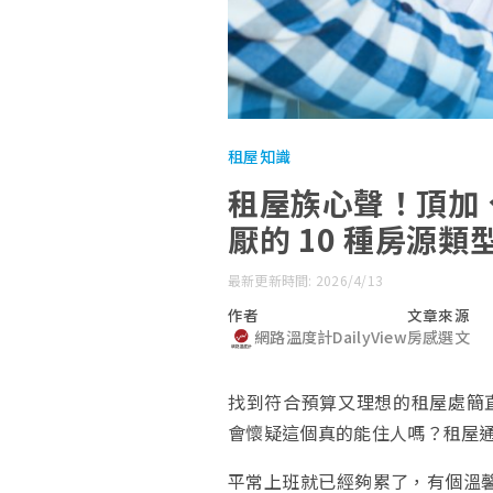
租屋知識
租屋族心聲！頂加
厭的 10 種房源類
最新更新時間: 2026/4/13
作者
文章來源
網路溫度計DailyView
房感選文
找到符合預算又理想的租屋處簡
會懷疑這個真的能住人嗎？租屋
平常上班就已經夠累了，有個溫