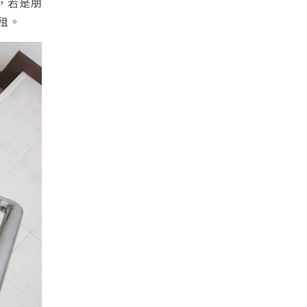
，若是朋
租。