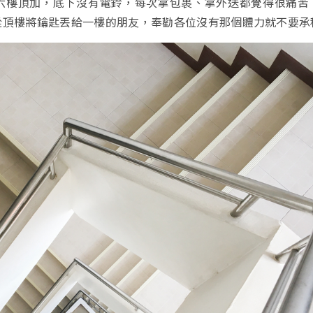
六樓頂加，底下沒有電鈴，每次拿包裹、拿外送都覺得很痛苦
從頂樓將鑰匙丟給一樓的朋友，奉勸各位沒有那個體力就不要承