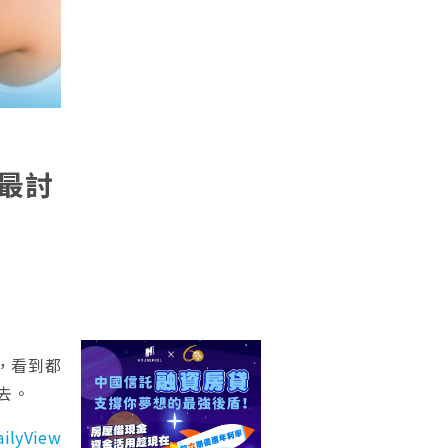
最討
，看到都
去。
ilyView