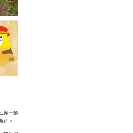
班爬一趟
新的。