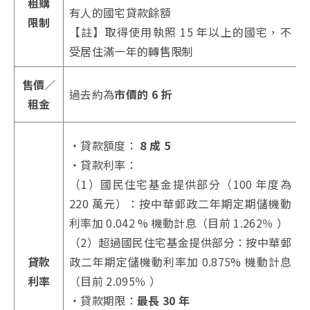
租購
有人的國宅貸款餘額
限制
【註】
取得使用執照 15 年以上的國宅，不
受居住滿一年的轉售限制
售價／
過去約為
市價的 6 折
租金
・貸款額度：
8 成 5
・貸款利率：
（1）國民住宅基金提供部分（100 年度為
220 萬元）：按中華郵政二年期定期儲機動
利率加 0.042 % 機動計息（目前 1.262％ ）
（2）超過國民住宅基金提供部分：按中華郵
貸款
政二年期定儲機動利率加 0.875% 機動計息
利率
（目前 2.095％ ）
・貸款期限：
最長 30 年