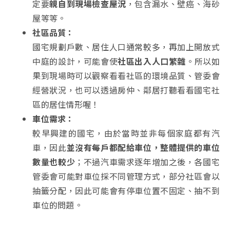
定要
親自到現場檢查屋況
，包含漏水、壁癌、海砂
屋等等。
社區品質：
國宅規劃戶數、居住人口通常較多，再加上開放式
中庭的設計，可能會使
社區出入人口繁雜
。所以如
果到現場時可以觀察看看社區的環境品質、管委會
經營狀況，也可以透過房仲、鄰居打聽看看國宅社
區的居住情形喔！
車位需求：
較早興建的國宅，由於當時並非每個家庭都有汽
車，因此
並沒有每戶都配給車位，整體提供的車位
數量也較少
；不過汽車需求逐年增加之後，各國宅
管委會可能對車位採不同管理方式，部分社區會以
抽籤分配，因此可能會有停車位置不固定、抽不到
車位的問題。