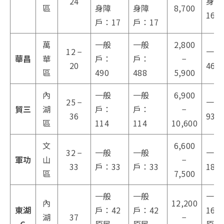
24
身障
區
身障
身障
8,700
162
戶：17
戶：17
萬
一般
一般
2,800
12 −
一般
華昌
華
戶：
戶：
−
20
463
區
490
488
5,900
內
一般
一般
6,900
25 −
一般
貿三
湖
戶：
戶：
−
36
93
區
114
114
10,600
文
6,600
32 −
一般
一般
一般
軍功
山
−
33
戶：33
戶：33
188
區
7,500
一般
一般
一般
內
12,200
東湖
戶：42
戶：42
168
湖
37
−