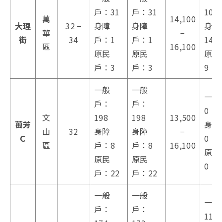
戶：31
戶：31
104
萬
14,100
大理
32 −
身障
身障
身障
華
−
街
34
戶：1
戶：1
14
區
16,100
原民
原民
原民
戶：3
戶：3
9
一般
一般
一般
戶：
戶：
0
文
198
198
13,500
萬芳
身障
山
32
身障
身障
−
Ｃ
0
區
戶：8
戶：8
16,100
原民
原民
原民
0
戶：22
戶：22
一般
一般
一般
戶：
戶：
119