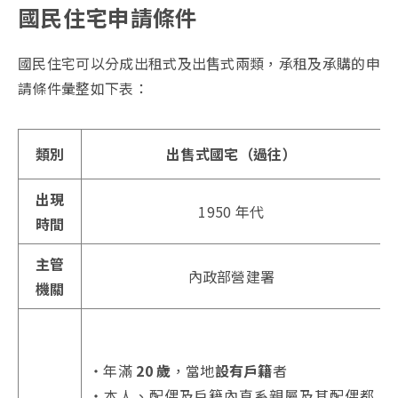
國民住宅申請條件
國民住宅可以分成出租式及出售式兩類，承租及承購的申
請條件彙整如下表：
類別
出售式國宅（過往）
出現
1950 年代
時間
主管
內政部營建署
機關
・年滿
20 歲
，當地
設有戶籍
者
・本人、配偶及戶籍內直系親屬及其配偶都