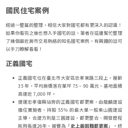
國民住宅案例
經過一整篇的整理，相信大家對國宅都有更深入的認識！
如果你看完之後也想入手國宅的話，筆者在這邊幫忙整理
了幾個最近房市交易熱絡的知名國宅案例，有興趣的話可
以手刀瞭解看看！
正義國宅
正義國宅位在臺北市大安區忠孝東路三段上，屋齡
35 年，平均房價落在單坪 75 − 90 萬元，基地面積
高達近 7,000 坪。
捷運忠孝復興站旁的正義國宅都更案，由龍麟建設
擔任實施者、持股 55％ 的最大單一股東山圓建設
主導，合建方則是三圓建設，都更整合、開發歷程
耗時長達26年，被譽為「
史上最困難都更案
」。終