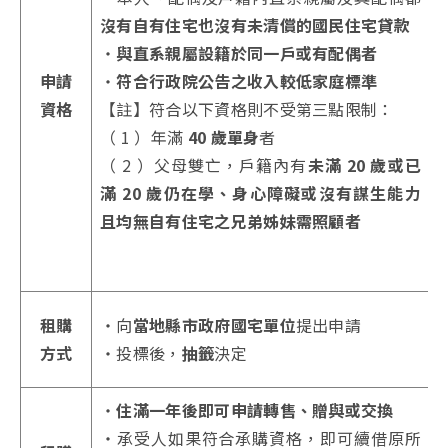
沒有自有住宅也沒有未清償的國民住宅貸款
・
與直系親屬設籍於同一戶或有配偶者
申請
・
符合行政院公告之收入較低家庭標準
資格
【註】符合以下資格則不受第三點限制：
（ 1 ）年滿
40 歲單身
者
（ 2 ）父母雙亡，戶籍內有
未滿 20 歲或已
滿 20 歲仍在學、身心障礙或沒有謀生能力
且均無自有住宅之兄弟姊妹需照顧者
租購
・向
當地縣市政府國宅單位
提出申請
方式
・投標後，
抽籤
決定
・
住滿一年後即可申請轉售、贈與或交換
・承受人如果符合承購資格，即可續借原所