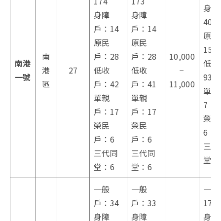
174
173
身障
身障
身障
40
戶：14
戶：14
原民
原民
原民
15
南
戶：28
戶：28
10,000
南港
低收
港
27
低收
低收
−
一號
93
區
戶：42
戶：41
11,000
單親
單親
單親
7
戶：17
戶：17
榮民
榮民
榮民
6
戶：6
戶：6
三代
三代同
三代同
堂：
堂：6
堂：6
一般
一般
一般
戶：34
戶：33
173
身障
身障
身障