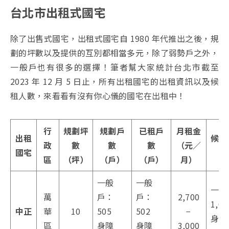
台北市出租式國宅
除了出售式國宅，出租式國宅自 1980 年代推出之後，規
劃的坪數以及提供的互別都相當多元，除了弱勢戶之外，
一般戶也有很多的選擇！筆者幫大家統計台北市截至
2023 年 12 月 5 日止，所有出租國宅的出租資訊以及候
租人數，來看看有沒有你心儀的國宅在出租中！
行
規劃坪
規劃戶
已租戶
月租金
出租
候租
政
數
數
數
（元／
國宅
（
區
（坪）
（戶）
（戶）
月）
一般
一般
一般
萬
戶：
戶：
2,700
1,67
中正
華
10
505
502
−
身障
區
身障
身障
3,000