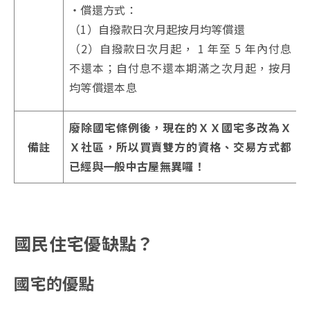
・償還方式：
（1）自撥款日次月起按月均等償還
（2）自撥款日次月起， 1 年至 5 年內付息
不還本；自付息不還本期滿之次月起，按月
均等償還本息
廢除國宅條例後，現在的ＸＸ國宅多改為Ｘ
備註
Ｘ社區，所以買賣雙方的資格、交易方式都
已經與一般中古屋無異囉！
國民住宅優缺點？
國宅的優點