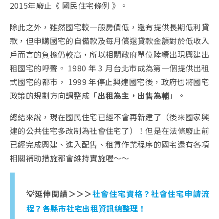
2015年廢止《 國民住宅條例 》。
除此之外，雖然國宅較一般房價低，還有提供長期低利貸
款，但申購國宅的自備款及每月償還貸款金額對於低收入
戶而言的負擔仍較高，所以相關政府單位陸續出現興建出
租國宅的呼聲。 1980 年 3 月台北市成為第一個提供出租
式國宅的都市， 1999 年停止興建國宅後，政府也將國宅
政策的規劃方向調整成「
出租為主，出售為輔
」。
總結來說，現在國民住宅已經不會再新建了（後來國家興
建的公共住宅多改制為社會住宅了）！但是在法條廢止前
已經完成興建、進入配售、租賃作業程序的國宅還有各項
相關補助措施都會維持實施喔～～
💡延伸閱讀＞＞＞
社會住宅資格？社會住宅申請流
程？各縣市社宅出租資訊總整理！