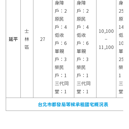
身障
身障
身障
戶：2
戶：2
25
原民
原民
原民
戶：4
戶：4
14
士
10,100
低收
低收
低收
延平
林
27
−
戶：6
戶：6
103
區
11,100
單親
單親
單親
戶：3
戶：3
25
榮民
榮民
榮民
戶：1
戶：1
1
三代同
三代同
三代
堂：1
堂：1
堂：
台北市都發局等候承租國宅概況表