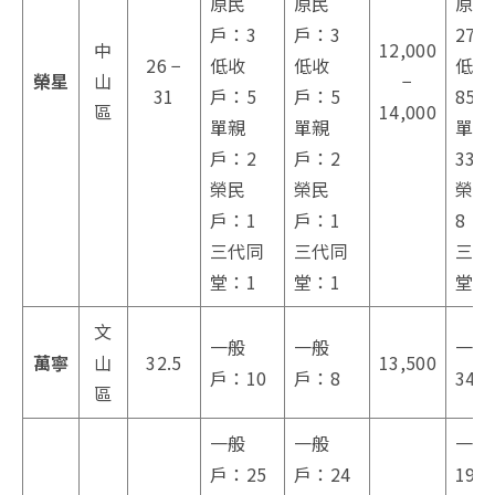
原民
原民
原民
戶：3
戶：3
27
中
12,000
26 −
低收
低收
低收
榮星
山
−
31
戶：5
戶：5
85
區
14,000
單親
單親
單親
戶：2
戶：2
33
榮民
榮民
榮民
戶：1
戶：1
8
三代同
三代同
三代
堂：1
堂：1
堂：
文
一般
一般
一般
萬寧
山
32.5
13,500
戶：10
戶：8
34
區
一般
一般
一般
戶：25
戶：24
195