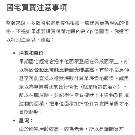
國宅買賣注意事項
整體來說，多數國宅還是提供相較一般建案更為親民的價
格，不過如果想要購買精華地段的高 cp 值國宅，你還可
以特別注意以下幾點：
坪數扣車位：
早期國宅經常會把車位面積登記在公設面積上，所
以導致
公設比可能比新建大樓還高
，有些不良房仲
甚至可能直接以權狀坪數計算單坪價格報價，讓民
眾以為單價看起來比行情低（就是所謂的灌水）。
所以在購屋時，要記得注意看權狀上主建物及附屬
建物的面積，把車位面積扣掉後計算實際單價才不
會吃虧喔！
屋況：
由於國宅屋齡較高、較為老舊，所以建議購買前一