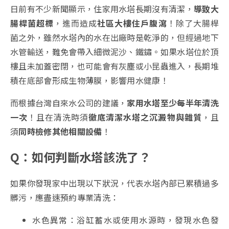
日前有不少新聞顯示，住家用水塔長期沒有清潔，
導致大
腸桿菌超標
，進而造成
社區大樓住戶腹瀉
！除了大腸桿
菌之外，雖然水塔內的水在出廠時是乾淨的，但經過地下
水管輸送，難免會帶入細微泥沙、鐵鏽。如果水塔位於頂
樓且未加蓋密閉，也可能會有灰塵或小昆蟲進入，長期堆
積在底部會形成生物薄膜，影響用水健康！
而根據台灣自來水公司的建議，
家用水塔至少每半年清洗
一次
！且在清洗時須
徹底清潔水塔之沉澱物與雜質
，且
須
同時檢修其他相關設備
！
Q：如何判斷水塔該洗了？
如果你發現家中出現以下狀況，代表水塔內部已累積過多
髒污，應盡速預約專業清洗：
水色異常：浴缸蓄水或使用水源時，發現水色發