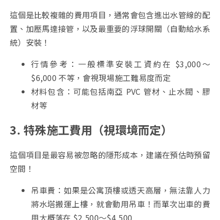
這個是比較複雜的費用項目，通常會包含進出水管線的配
置、加壓馬達接管，以及最重要的浮球開關（自動給水系
統）安裝！
行情參考：一般標準安裝工資約在 $3,000～
$6,000 不等，會視現場施工難易度而定
材料包含：可能包括南亞 PVC 管材、止水閥、膠
材等
3. 特殊施工費用（視環境而定）
這個項目是最容易被忽略的隱形成本，建議在預估時預留
空間！
吊車費：如果是公寓頂樓或透天高層，無法靠人力
將水塔搬運上樓，就會動用吊車！而單次出車的費
用大概落在 $2,500～$4,500