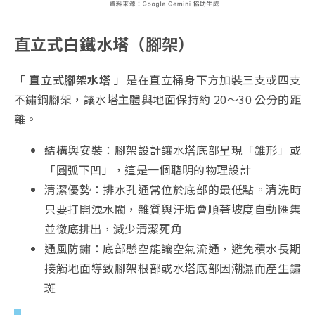
直立式白鐵水塔（腳架）
「
直立式腳架水塔
」是在直立桶身下方加裝三支或四支
不鏽鋼腳架，讓水塔主體與地面保持約 20～30 公分的距
離。
結構與安裝：腳架設計讓水塔底部呈現「錐形」或
「圓弧下凹」，這是一個聰明的物理設計
清潔優勢：排水孔通常位於底部的最低點。清洗時
只要打開洩水閥，雜質與汙垢會順著坡度自動匯集
並徹底排出，減少清潔死角
通風防鏽：底部懸空能讓空氣流通，避免積水長期
接觸地面導致腳架根部或水塔底部因潮濕而產生鏽
斑