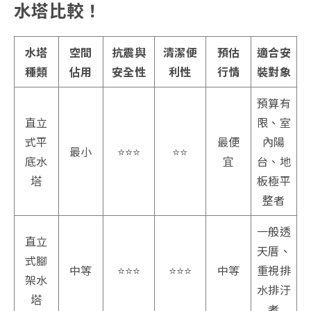
水塔比較！
水塔
空間
抗震與
清潔便
預估
適合安
種類
佔用
安全性
利性
行情
裝對象
預算有
直立
限、室
式平
最便
內陽
最小
⭐️⭐️⭐️
⭐️⭐️
底水
宜
台、地
塔
板極平
整者
一般透
直立
天厝、
式腳
中等
⭐️⭐️⭐️
⭐️⭐️⭐️
中等
重視排
架水
水排汙
塔
者