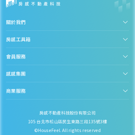
關於我們
認識房感
房感工具箱
人才招募
服務條款
找建案
隱私權聲明
會員服務
購屋能力試算
隱私政策
房貸試算
資訊安全政策
新手上路
全台房價
聯絡我們
感感集團
會員專區
熱門區域分析
客服信箱
房產知識庫
股感 StockFeel
成為會員
商業服務
房感 HouseFeel
安錢感 CashFeel
內容合作
保險感 INS.Feel
業務合作
檬檬商城 Lemongrocery
房感不動產科技股份有限公司
105 台北市松山區民生東路三段135號3樓
©HouseFeel. All rights reserved