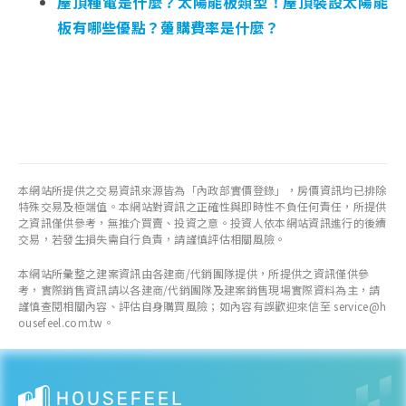
屋頂種電是什麼？太陽能板類型！屋頂裝設太陽能
板有哪些優點？躉購費率是什麼？
本網站所提供之交易資訊來源皆為「內政部實價登錄」，房價資訊均已排除
特殊交易及極端值。本網站對資訊之正確性與即時性不負任何責任，所提供
之資訊僅供參考，無推介買賣、投資之意。投資人依本網站資訊進行的後續
交易，若發生損失需自行負責，請謹慎評估相關風險。
本網站所彙整之建案資訊由各建商/代銷團隊提供，所提供之資訊僅供參
考，實際銷售資訊請以各建商/代銷團隊及建案銷售現場實際資料為主，請
謹慎查閱相關內容、評估自身購買風險；如內容有誤歡迎來信至 service@h
ousefeel.com.tw。