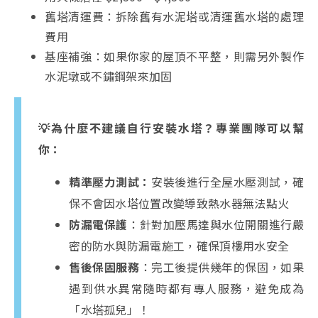
舊塔清運費：拆除舊有水泥塔或清運舊水塔的處理
費用
基座補強：如果你家的屋頂不平整，則需另外製作
水泥墩或不鏽鋼架來加固
💡為什麼不建議自行安裝水塔？專業團隊可以幫
你：
精準壓力測試：
安裝後進行全屋水壓測試，確
保不會因水塔位置改變導致熱水器無法點火
防漏電保護
：針對加壓馬達與水位開關進行嚴
密的防水與防漏電施工，確保頂樓用水安全
售後保固服務
：完工後提供幾年的保固，如果
遇到供水異常隨時都有專人服務，避免成為
「水塔孤兒」！