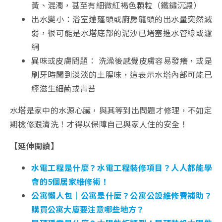
黃、混濁，甚至有細微紅褐色顆粒（鐵鏽沉澱）
出水變小：浴室蓮蓬頭或廚房龍頭的出水量突然減
弱，很可能是水塔底部的泥沙已堵塞進水管線或濾
網
異味或皮膚問題： 洗澡後感覺皮膚容易發癢，或是
刷牙時聞到淡淡的土腥味，這表示水塔內部可能已
經滋生細菌或青苔
水塔是家中的水源心臟，與其等到出問題才修理，不如定
期檢修跟清洗！才得以保障自己與家人住的安全！
【延伸閱讀】
水電工程是什麼？水電工程裝修項目？人人都能學
會的5個居家維修術！
公寓懶人包｜公寓是什麼？公寓公設維修費補助？
購買公寓大廈要注意哪些地方？