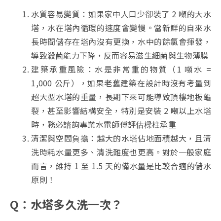
水質容易變質：如果家中人口少卻裝了 2 噸的大水
塔，水在塔內循環的速度會變慢。當新鮮的自來水
長時間儲存在塔內沒有更換，水中的餘氯會揮發，
導致殺菌能力下降，反而容易滋生細菌與生物薄膜
建築承重風險：水是非常重的物質（1 噸水 =
1,000 公斤），如果老舊建築在設計時沒有考量到
超大型水塔的重量，長期下來可能導致頂樓地板龜
裂，甚至影響結構安全，特別是安裝 2 噸以上水塔
時，務必諮詢專業水電師傅評估樑柱承重
清潔與空間負擔：越大的水塔佔地面積越大，且清
洗時耗水量更多、清洗難度也更高。對於一般家庭
而言，維持 1 至 1.5 天的備水量是比較合適的儲水
原則！
Q：水塔多久洗一次？