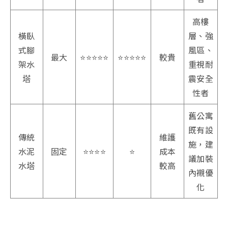
高樓
橫臥
層、強
式腳
風區、
最大
⭐️⭐️⭐️⭐️⭐️
⭐️⭐️⭐️⭐️⭐️
較貴
架水
重視耐
塔
震安全
性者
舊公寓
既有設
傳統
維護
施，建
水泥
固定
⭐️⭐️⭐️⭐️
⭐️
成本
議加裝
水塔
較高
內襯優
化