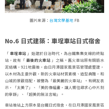
圖片來源：
台灣文學基地
FB
No.6 日式建築：車埕車站日式宿舍
「
車埕車站
」始建於日治時代，為台鐵集集支線的終點
站，故有「
最後的火車站
」之稱。舊火車站原有鋼筋水
泥結構，921地震後，由日月潭國家風景區管理處整建，
以木材為主要外觀，新的火車站材質素樸、造型典雅，和
山城的景觀搭配，被譽為「最美麗的火車站」。有網友表
示，「太美了」、「美的像幅畫，讓人嚮往尋求心中片刻
的寧靜」、「超美的無法言喻」。
車站後站上方原本是台鐵日式宿舍，在日月潭國家風景區