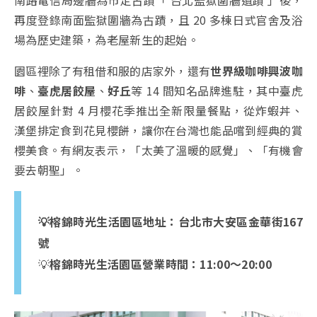
再度登錄南面監獄圍牆為古蹟，且 20 多棟日式官舍及浴
場為歷史建築，為老屋新生的起始。
園區裡除了有租借和服的店家外，還有
世界級咖啡興波咖
啡
、
臺虎居餃屋
、
好丘
等 14 間知名品牌進駐，其中臺虎
居餃屋針對 4 月櫻花季推出全新限量餐點，從炸蝦丼、
漢堡排定食到花見櫻餅，讓你在台灣也能品嚐到經典的賞
櫻美食。有網友表示，「太美了溫暖的感覺」、「有機會
要去朝聖」。
💡榕錦時光生活園區地址：台北市大安區金華街167
號
💡
榕錦時光生活園區營業時間：11:00～20:00