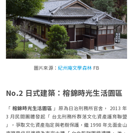
圖片來源：
紀州庵文學森林
FB
No.2 日式建築：榕錦時光生活園區
「
榕錦時光生活園區
」原為日治刑務所官舍， 2013 年
3 月民間團體發起「 台北刑務所群落文化資產護育聯盟
」，爭取文化資產指定與老樹保護，繼 1998 年北面金山
南路電信局邊牆為市定古蹟「 台北監獄圍牆遺蹟 」後，