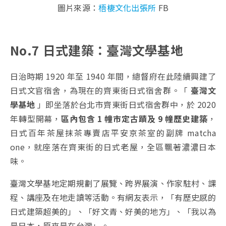
圖片來源：
梧棲文化出張所
FB
No.7 日式建築：臺灣文學基地
日治時期 1920 年至 1940 年間，總督府在此陸續興建了
日式文官宿舍，為現在的齊東街日式宿舍群。「
臺灣文
學基地
」即坐落於台北市齊東街日式宿舍群中，於 2020
年轉型開幕，
區內包含 1 幢市定古蹟及 9 幢歷史建築
，
日式百年茶屋抹茶專賣店平安京茶室的副牌 matcha
one，就座落在齊東街的日式老屋，全區飄著濃濃日本
味。
臺灣文學基地定期規劃了展覽、跨界展演、作家駐村、課
程、講座及在地走讀等活動。有網友表示，「有歷史感的
日式建築超美的」、「好文青、好美的地方」、「我以為
是日本，原來是在台灣」。