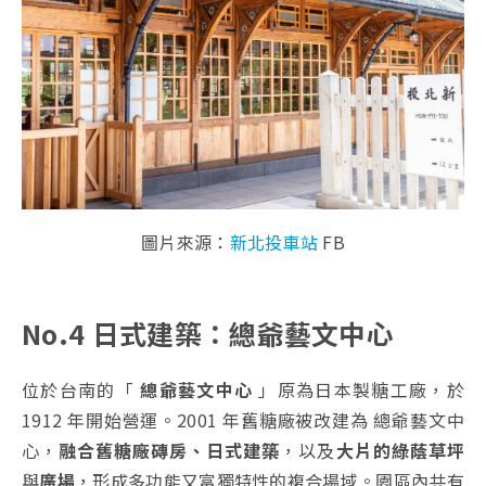
圖片來源：
新北投車站
FB
No.4 日式建築：總爺藝文中心
位於台南的「
總爺藝文中心
」原為日本製糖工廠，於
1912 年開始營運。2001 年舊糖廠被改建為 總爺藝文中
心，
融合舊糖廠磚房、日式建築
，以及
大片的綠蔭草坪
與
廣場
，形成多功能又富獨特性的複合場域。園區內共有