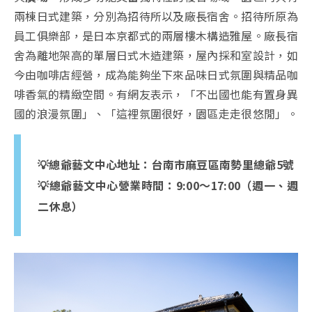
兩棟日式建築，分別為招待所以及廠長宿舍。招待所原為
員工俱樂部，是日本京都式的兩層樓木構造雅屋。廠長宿
舍為離地架高的單層日式木造建築，屋內採和室設計，如
今由咖啡店經營，成為能夠坐下來品味日式氛圍與精品咖
啡香氣的精緻空間。有網友表示，「不出國也能有置身異
國的浪漫氛圍」、「這裡氛圍很好，園區走走很悠閒」。
💡總爺藝文中心地址：台南市麻豆區南勢里總爺5號
💡總爺藝文中心營業時間：9:00～17:00（週一、週
二休息）