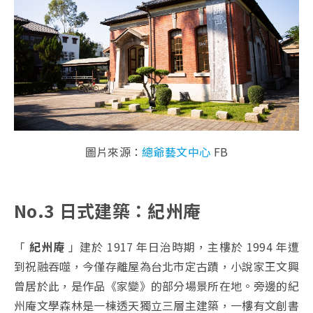
圖片來源：
總爺藝文中心
FB
No.3 日式建築：紀州庵
「
紀州庵
」建於 1917 年日治時期，主樓於 1994 年遭
到祝融吞噬，今僅存離屋為台北市定古蹟，小說家王文興
曾居於此，是作品《家變》的部分場景所在地。旁邊的紀
州庵文學森林是一棟透天獨立三層主建築，一樓有文創書