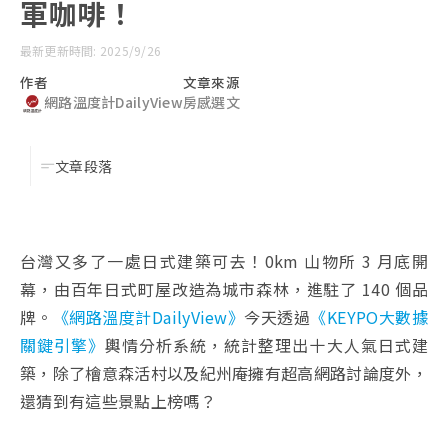
軍咖啡！
最新更新時間: 2025/9/26
作者
文章來源
網路溫度計DailyView
房感選文
文章段落
台灣又多了一處日式建築可去！0km 山物所 3 月底開
幕，由百年日式町屋改造為城市森林，進駐了 140 個品
牌。
《網路溫度計DailyView》
今天透過
《KEYPO大數據
關鍵引擎》
輿情分析系統，統計整理出十大人氣日式建
築，除了檜意森活村以及紀州庵擁有超高網路討論度外，
還猜到有這些景點上榜嗎？