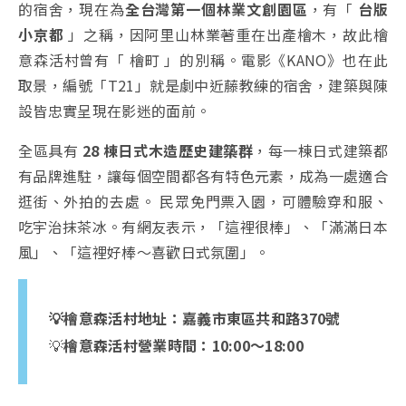
的宿舍，現在為
全台灣第一個林業文創園區
，有「
台版
小京都
」之稱，因阿里山林業著重在出產檜木，故此檜
意森活村曾有「 檜町 」的別稱。電影《KANO》也在此
取景，編號「T21」就是劇中近藤教練的宿舍，建築與陳
設皆忠實呈現在影迷的面前。
全區具有
28 棟日式木造歷史建築群
，每一棟日式建築都
有品牌進駐，讓每個空間都各有特色元素，成為一處適合
逛街、外拍的去處。 民眾免門票入園，可體驗穿和服、
吃宇治抹茶冰。有網友表示，「這裡很棒」、「滿滿日本
風」、「這裡好棒～喜歡日式氛圍」。
💡檜意森活村地址：嘉義市東區共和路370號
💡
檜意森活村營業時間：10:00～18:00