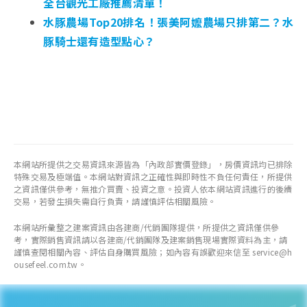
全台觀光工廠推薦清單！
水豚農場Top20排名！張美阿嬤農場只排第二？水
豚騎士還有造型點心？
本網站所提供之交易資訊來源皆為「內政部實價登錄」，房價資訊均已排除
特殊交易及極端值。本網站對資訊之正確性與即時性不負任何責任，所提供
之資訊僅供參考，無推介買賣、投資之意。投資人依本網站資訊進行的後續
交易，若發生損失需自行負責，請謹慎評估相關風險。
本網站所彙整之建案資訊由各建商/代銷團隊提供，所提供之資訊僅供參
考，實際銷售資訊請以各建商/代銷團隊及建案銷售現場實際資料為主，請
謹慎查閱相關內容、評估自身購買風險；如內容有誤歡迎來信至 service@h
ousefeel.com.tw。