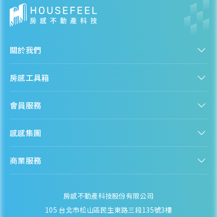
關於我們
認識房感
房感工具箱
人才招募
服務條款
找建案
隱私權聲明
會員服務
購屋能力試算
隱私政策
房貸試算
資訊安全政策
新手上路
全台房價
聯絡我們
感感集團
會員專區
熱門區域分析
客服信箱
房產知識庫
股感 StockFeel
成為會員
商業服務
房感 HouseFeel
安錢感 CashFeel
內容合作
保險感 INS.Feel
業務合作
檬檬商城 Lemongrocery
房感不動產科技股份有限公司
105 台北市松山區民生東路三段135號3樓