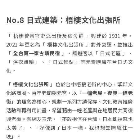
No.8 日式建築：梧棲文化出張所
「 梧棲警察官吏派出所及宿舍群 」興建於 1931 年，
2021 年更名為「 梧棲文化出張所 」對外營運，並推出
「
全台第一家古蹟民宿
」，讓遊客以「 日式老屋 」、
「 浴衣體驗 」、「 日式餐點 」等元素體驗在台日式文
化。
「
梧棲文化出張所
」位於台中梧棲老街的中心，緊鄰文
化路商圈、百年老廟朝元宮，以「
一幢老屋，復興一條老
街
」的理念為核心，規劃一系列古蹟保存、文化教育推廣
活動和再利用計畫，希望藉由一幢老屋與在地居民共同復
興老街。有網友表示，「不敢相信在台灣，日本即視感也
太美了」、「好像到了日本一樣，我也想去體驗住一
晚」。