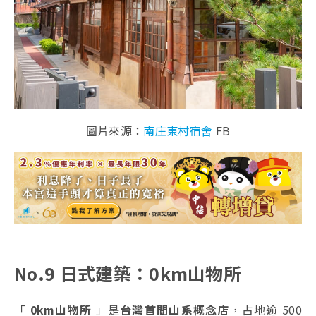
圖片來源：
南庄東村宿舍
FB
No.9 日式建築：0km山物所
「
0km山物所
」是
台灣首間山系概念店
，占地逾 500