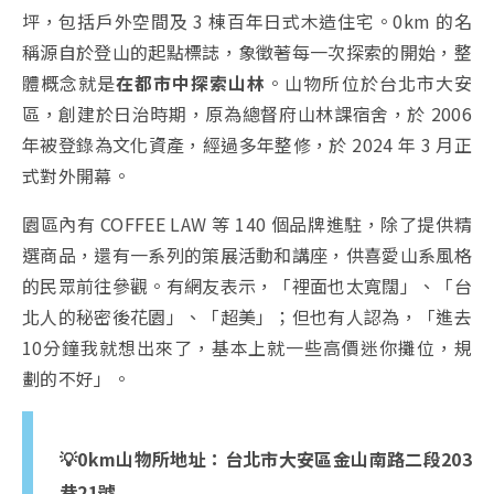
坪，包括戶外空間及 3 棟百年日式木造住宅。0km 的名
稱源自於登山的起點標誌，象徵著每一次探索的開始，整
體概念就是
在都市中探索山林
。山物所位於台北市大安
區，創建於日治時期，原為總督府山林課宿舍，於 2006
年被登錄為文化資產，經過多年整修，於 2024 年 3 月正
式對外開幕。
園區內有 COFFEE LAW 等 140 個品牌進駐，除了提供精
選商品，還有一系列的策展活動和講座，供喜愛山系風格
的民眾前往參觀。有網友表示，「裡面也太寬闊」、「台
北人的秘密後花園」、「超美」；但也有人認為，「進去
10分鐘我就想出來了，基本上就一些高價迷你攤位，規
劃的不好」。
💡0km山物所地址：台北市大安區金山南路二段203
巷21號