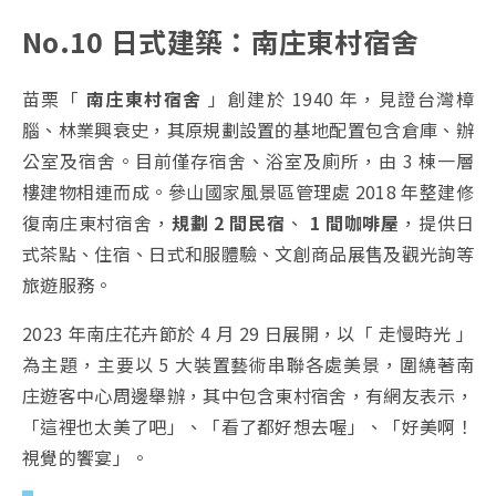
No.10 日式建築：南庄東村宿舍
苗栗「
南庄東村宿舍
」創建於 1940 年，見證台灣樟
腦、林業興衰史，其原規劃設置的基地配置包含倉庫、辦
公室及宿舍。目前僅存宿舍、浴室及廁所，由 3 棟一層
樓建物相連而成。參山國家風景區管理處 2018 年整建修
復南庄東村宿舍，
規劃 2 間民宿
、
1 間咖啡屋
，提供日
式茶點、住宿、日式和服體驗、文創商品展售及觀光詢等
旅遊服務。
2023 年南庄花卉節於 4 月 29 日展開，以「 走慢時光 」
為主題，主要以 5 大裝置藝術串聯各處美景，圍繞著南
庄遊客中心周邊舉辦，其中包含東村宿舍，有網友表示，
「這裡也太美了吧」、「看了都好想去喔」、「好美啊！
視覺的饗宴」。