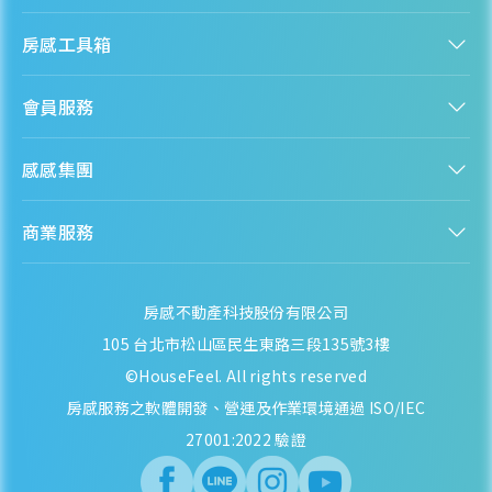
認識房感
房感工具箱
人才招募
服務條款
找建案
隱私權聲明
會員服務
購屋能力試算
隱私政策
房貸試算
資訊安全政策
新手上路
全台房價
聯絡我們
感感集團
會員專區
熱門區域分析
客服信箱
房產知識庫
股感 StockFeel
成為會員
商業服務
房感 HouseFeel
安錢感 CashFeel
內容合作
保險感 INS.Feel
業務合作
檬檬商城 Lemongrocery
房感不動產科技股份有限公司
105 台北市松山區民生東路三段135號3樓
©HouseFeel. All rights reserved
房感服務之軟體開發、營運及作業環境通過 ISO/IEC
27001:2022 驗證