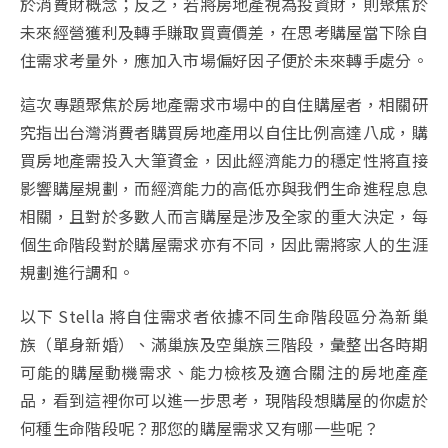
於消費財概念；反之，若將房地產視為投資財，則聚焦於
未來經營獲利及轉手賺取買賣價差，在思考購屋當下除自
住需求考量外，應加入市場偏好因子便於未來轉手處分。
這次專題聚焦於房地產需求市場中的自住購屋者，相關研
究指出台灣消費者購買房地產用以自住比例高達八成，購
買房地產需投入大筆資金，因此經濟能力的穩定性將直接
影響購屋規劃，而經濟能力的高低亦與我們生命進程息息
相關，且對於多數人而言購屋是涉及全家的重大決定，每
個生命階段對於購屋需求亦有不同，因此需將家人的生涯
規劃進行調和。
以下 Stella 將自住需求者依據不同生命階段區分為新巢
族（單身新婚）、滿巢族及空巢族三階段，彙整出各時期
可能的購屋動機需求、能力檢核及適合關注的房地產產
品，看到這裡你可以進一步思考，現階段想購屋的你處於
何種生命階段呢？那您的購屋需求又有哪一些呢？