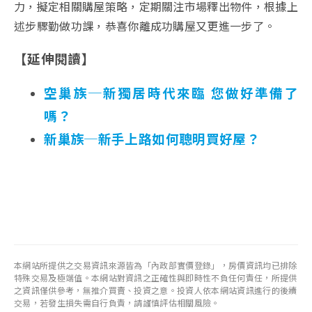
力，擬定相關購屋策略，定期關注市場釋出物件，根據上
述步驟勤做功課，恭喜你離成功購屋又更進一步了。
【延伸閱讀】
空巢族─新獨居時代來臨 您做好準備了
嗎？
新巢族─新手上路如何聰明買好屋？
本網站所提供之交易資訊來源皆為「內政部實價登錄」，房價資訊均已排除
特殊交易及極端值。本網站對資訊之正確性與即時性不負任何責任，所提供
之資訊僅供參考，無推介買賣、投資之意。投資人依本網站資訊進行的後續
交易，若發生損失需自行負責，請謹慎評估相關風險。