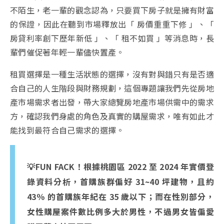
不陌生，老一輩的觀念認為，只要買下房子就是擁有財富
的保證，因此在聽到市場釋放出「 房價重重下修 」、「
房貸利率創下歷年新低 」、「 租不如買 」等消息時，長
輩們催促著年輕一輩儘快置產。
租買選擇是一種生活狀態的選擇，沒有對與錯只有是否適
合自己的人生階段與財務規劃，這個專題讓我們先從房地
產市場需求者出發，帶大家總覽房地產市場供需中的需求
方，確認我們身處的角色及真實的購屋需求，唯有如此才
能找到最符合自己需求的選擇。
💡FUN FACK！根據桃園區
2022
至
2024
年實價登
錄資料分析，首購族群偏好
31~40
坪建物，且約
43
％ 的首購族年紀在
35
歲以下；而在性別部分，
女性購屋案件數比例多大於男性，不過男女皆偏愛