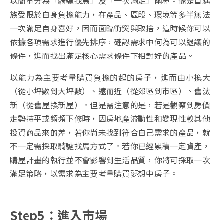
以簡單分為「騎驢找馬」及「一次滿足」兩種。像是首購
族受限於自身負擔能力，在產品、區段、環境等多半無法
一次滿足自身喜好，因而面臨衝突與取捨，這時候你可以
依據各項需求進行優先排序，確認需求中何為可以退讓的
條件，進而找出滿足核心需求條件下相對好的產品。
以能力為主要考量購買負擔的起的房子，進而由小換大
（從小坪數到大坪數）、遠而近（從郊區到市區）、舊汰
新（從舊屋換新屋）。但是需注意的是，若是觀察到房價
走勢持平或頻頻下修時，因房地產流動性和變現性較其他
投資商品來的差，若你尚未找到符合自己需求的產品，就
不一定需採取騎驢找馬方式了。若你已經累積一定資產，
購屋計畫的執行並不會影響到生活品質，你將可採取一次
滿足策略，以需求為主要考量購買夢想中房子。
Step5：進入市場