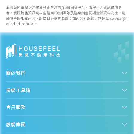
本網站所彙整之建案資訊由各建商/代銷團隊提供，所提供之資訊僅供參
考，實際銷售資訊請以各建商/代銷團隊及建案銷售現場實際資料為主，請
謹慎查閱相關內容、評估自身購買風險；如內容有誤歡迎來信至 service@h
ousefeel.com.tw。
關於我們
認識房感
房感工具箱
人才招募
服務條款
找建案
隱私權聲明
會員服務
購屋能力試算
隱私政策
房貸試算
資訊安全政策
新手上路
全台房價
聯絡我們
感感集團
會員專區
熱門區域分析
客服信箱
房產知識庫