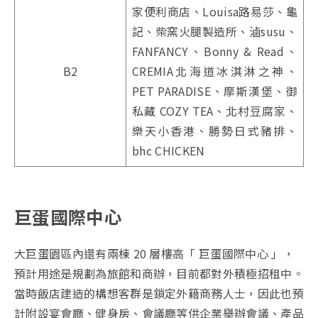
家便利商店、Louisa路易莎、龜
記、柴窯火腿製造所、滷susu、
FANFANCY、Bonny & Read、
B2
CREMIA北海道冰淇淋之神、
PET PARADISE、摩斯漢堡、御
私藏 COZY TEA、北村豆腐家、
樂天小香港、勝勢日式豬排、
bhc CHICKEN
巨蛋國際中心
大巨蛋園區內還有兩棟 20 層樓高「 巨蛋國際中心 」，
預計用途是規劃為旅館和商辦，目前都對外積極招租中。
當時飯店建造的構想客群是鎖定外籍商務人士，因此也預
計附設宴會廳、健身房、會議廳等供企業舉辦會議、產品