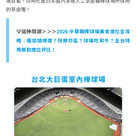
境負載，同時也是日本國內多座人工草皮職棒球場所採用
的草皮喔！
💡延伸閱讀＞＞＞
2026 中華職棒球場美食席位全攻
略｜龍焰燒烤席？快樂炒區？球場吃和牛？全台特
殊餐飲席位評比！