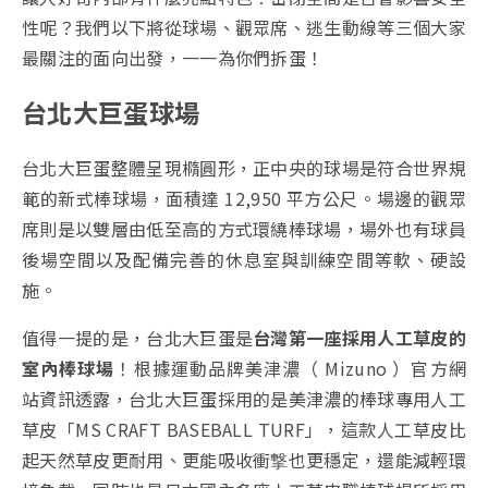
性呢？我們以下將從球場、觀眾席、逃生動線等三個大家
最關注的面向出發，一一為你們拆蛋！
台北大巨蛋球場
台北大巨蛋整體呈現橢圓形，正中央的球場是符合世界規
範的新式棒球場，面積達 12,950 平方公尺。場邊的觀眾
席則是以雙層由低至高的方式環繞棒球場，場外也有球員
後場空間以及配備完善的休息室與訓練空間等軟、硬設
施。
值得一提的是，台北大巨蛋是
台灣第一座採用人工草皮的
室內棒球場
！根據運動品牌美津濃（ Mizuno ）官方網
站資訊透露，台北大巨蛋採用的是美津濃的棒球專用人工
草皮「MS CRAFT BASEBALL TURF」，這款人工草皮比
起天然草皮更耐用、更能吸收衝撃也更穩定，還能減輕環