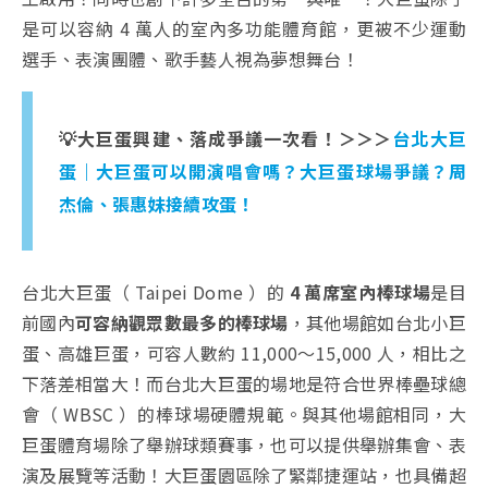
是可以容納 4 萬人的室內多功能體育館，更被不少運動
選手、表演團體、歌手藝人視為夢想舞台！
💡大巨蛋興建、落成爭議一次看！＞＞＞
台北大巨
蛋｜大巨蛋可以開演唱會嗎？大巨蛋球場爭議？周
杰倫、張惠妹接續攻蛋！
台北大巨蛋（ Taipei Dome ）的
4 萬席室內棒球場
是目
前國內
可容納觀眾數最多的棒球場
，其他場館如台北小巨
蛋、高雄巨蛋，可容人數約 11,000～15,000 人，相比之
下落差相當大！而台北大巨蛋的場地是符合世界棒壘球總
會（ WBSC ）的棒球場硬體規範。與其他場館相同，大
巨蛋體育場除了舉辦球類賽事，也可以提供舉辦集會、表
演及展覽等活動！大巨蛋園區除了緊鄰捷運站，也具備超