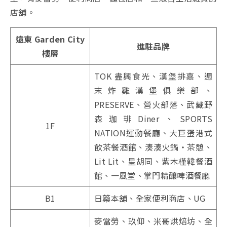
店舖。
遠東 Garden City
進駐品牌
樓層
TOK 盡興食光、漢堡排嘉、週
末炸雞漢堡俱樂部、
PRESERVE、營火部落、武藏野
森珈琲Diner、SPORTS
1F
NATION運動餐廳、大巨蛋港式
飲茶餐酒館、湊湊火鍋・茶憩、
Lit Lit、星胡同、紫木槿韓餐酒
館、一風堂、掌門精釀啤酒餐廳
B1
日藥本舖、全家便利商店、UG
麥當勞、玖仰、米哥烘焙坊、全