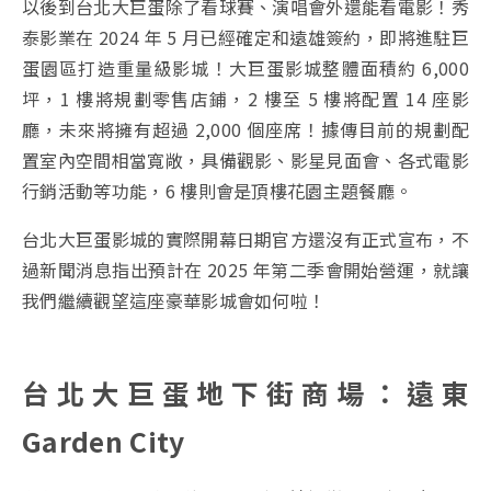
以後到台北大巨蛋除了看球賽、演唱會外還能看電影！秀
泰影業在 2024 年 5 月已經確定和遠雄簽約，即將進駐巨
蛋園區打造重量級影城！大巨蛋影城整體
面積約 6,000
坪，
1 樓將規劃零售店鋪，2 樓至 5 樓將配置 14 座影
廳，未來將擁有超過 2,000 個座席！據傳目前的規劃配
置室內空間相當寬敞，具備觀影、影星見面會、各式電影
行銷活動等功能，6 樓則會是頂樓花園主題餐廳。
台北大巨蛋影城的實際開幕日期官方還沒有正式宣布，不
過新聞消息指出預計在 2025 年第二季會開始營運，就讓
我們繼續觀望這座豪華影城會如何啦！
台北大巨蛋地下街商場：遠東
Garden City