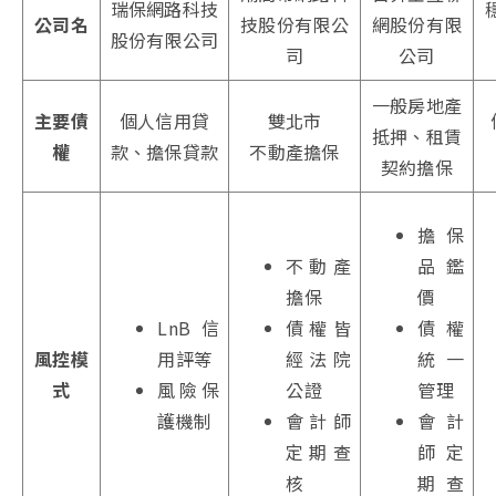
瑞保網路科技
公司名
技股份有限公
網股份有限
股份有限公司
司
公司
一般房地產
主要債
個人信用貸
雙北市
抵押、租賃
權
款、擔保貸款
不動產擔保
契約擔保
擔保
不動產
品鑑
擔保
價
LnB信
債權皆
債權
風控模
用評等
經法院
統一
式
風險保
公證
管理
護機制
會計師
會計
定期查
師定
核
期查