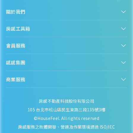
關於我們
認識房感
房感工具箱
人才招募
服務條款
找建案
隱私權聲明
會員服務
購屋能力試算
隱私政策
房貸試算
資訊安全政策
新手上路
全台房價
聯絡我們
感感集團
會員專區
熱門區域分析
客服信箱
房產知識庫
股感 StockFeel
成為會員
商業服務
房感 HouseFeel
安錢感 CashFeel
內容合作
保險感 INS.Feel
業務合作
檬檬商城 Lemongrocery
房感不動產科技股份有限公司
105 台北市松山區民生東路三段135號3樓
©HouseFeel. All rights reserved
房感服務之軟體開發、營運及作業環境通過 ISO/IEC