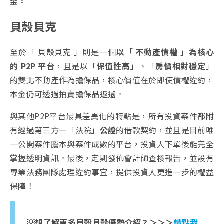
金。
貝殼貝克
至於「 貝殼貝克 」則是一個
以「 不動產債權 」為核心
的 P2P 平台
，且是以「
保值性高
」、「
房價相對穩定
」
的雙北不動產作為擔保品，
核心價值在於即使債權違約，
本金仍可透過拍賣擔保品返還。
與其他P2P平台最具差異化的特點是，所有投資案件都附
有經過
第三方—「法院」
公證
的借款契約，
並且是目前唯
一公開案件謄本與案件成數的平台，投資人下單後能完全
掌握透明資訊。最後，定期發佈會計師查核報告，並設有
專業法務團隊
處理違約事宜，提供投資人更進一步的權益
保障！
💡
想了解更多貝殼貝殼優勢介紹？＞＞＞
請點我