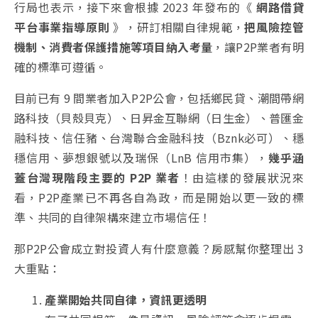
行局也表示，接下來會根據 2023 年發布的《
網路借貸
平台事業指導原則
》，研訂相關自律規範，
把風險控管
機制、消費者保護措施等項目納入考量
，讓P2P業者有明
確的標準可遵循。
目前已有 9 間業者加入P2P公會，包括鄉民貸、
潮間帶網
路科技（貝殼貝克）、
日昇金互聯網（日生金）、普匯金
融科技、信任豬、台灣聯合金融科技（Bznk必可）、穩
穩信用、夢想銀號以及瑞保（LnB 信用市集），
幾乎涵
蓋台灣現階段主要的 P2P 業者
！由這樣的發展狀況來
看，P2P產業已不再各自為政，而是開始以更一致的標
準、共同的自律架構來建立市場信任！
那P2P公會成立對投資人有什麼意義？房感幫你整理出 3
大重點：
產業開始共同自律，資訊更透明