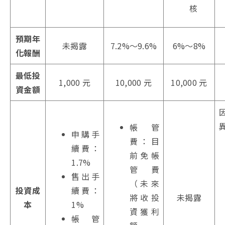
核
預期年
未揭露
7.2%～9.6%
6%～8%
化報酬
最低投
1,000 元
10,000 元
10,000 元
資金額
帳管
申購手
費：目
續費：
前免帳
1.7%
管費
售出手
（未來
投資成
續費：
將收投
未揭露
本
1%
資獲利
帳管