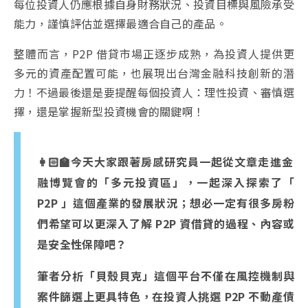
每位投資人仍應根據自身財務狀況、投資目標與風險承受
能力，謹慎評估並選擇最適合自己的產品。
整體而言，P2P 借貸市場正逐步成熟，為投資人提供更
多元的資產配置可能，也展現出台灣金融科技創新的潛
力！不過最後還是要提醒每個投資人：理性投資、審慎選
擇，還是掌握新型投資機會的關鍵啊！
👩🏻
今天大家跟著房感研究員一起從文章走進金
融博覽會的「多元投資區」，一起深入探索了「
P2P 」這個產業的發展狀況；想必一定有很多房粉
們希望可以更深入了解 P2P 資借貸的過程、內容或
是安全性保障吧？
筆者分析
「貝殼貝克」這個平台不僅在風控機制與
案件篩選上更具特色，在投資人挑選 P2P 不動產債