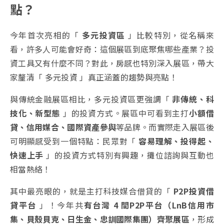
點？
今年首次亮相的「
多元投資區
」比較特別，從名稱來
看，許多人可能會好奇：這個展區到底聚焦哪些產業？投
資工具又有什麼不同？對此，房感也特別深入展區，帶大
家釐清「 多元投資 」真正涵蓋的趨勢與亮點！
與傳統金融展區相比，多元投資區更強調「
非傳統、科
技化、新型態
」的投資方式。展區中可看到主打
小額借
貸、信用媒合、國際資產參與
等品牌。而實際走入展區後
可明顯感受到一個特點：民眾對「
容易理解、投得起、
快速上手
」的投資方式特別有興趣，攤位諮詢與互動也
相當熱絡！
其中最亮眼的，就是主打科技媒合借貸的「
P2P投資借
貸平台
」！今年共
有台灣 4 間P2P平台（LnB信用市
集、貝殼貝克、日生金、忠訓國際集團）齊聚展區
，形成