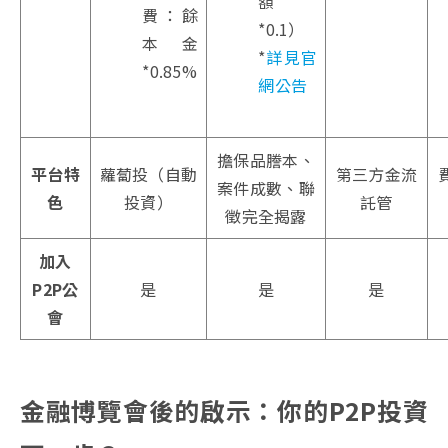
額
費：餘
*0.1）
本金
*
詳見官
*0.85%
網公告
擔保品謄本、
平台特
蘿蔔投（自動
第三方金流
案件成數、聯
色
投資）
託管
徵完全揭露
加入
P2P公
是
是
是
會
金融博覽會後的啟示：你的P2P投資