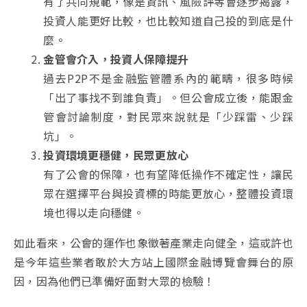
有了共同規範，像是資訊、風險評等會逐步揭露，
投資人能更好比較，也比較知道自己投的到底是什
麼。
金管會介入，投資人保障提升
過去P2P不是金融監管體系內的範疇，很多時候
「出了事找不到誰負責」。但公會成立後，能跟金
管會討論制度，對民眾來說就是「少踩雷、少踩
坑」。
投資環境更穩健，民眾更放心
有了公會的保障，也有望降低操作不確定性，讓民
眾在選擇平台與投資標的時能更放心，整體投資環
境也得以走向穩健。
如此看來，公會的運作也象徵著產業走向健全，這或許也
是今年這些業者敢於大方站上國際金融博覽會舞台的原
因，因為他們已準備好面對大眾的檢驗！