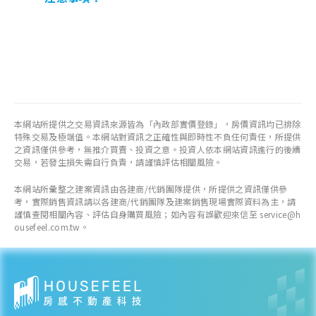
本網站所提供之交易資訊來源皆為「內政部實價登錄」，房價資訊均已排除
特殊交易及極端值。本網站對資訊之正確性與即時性不負任何責任，所提供
之資訊僅供參考，無推介買賣、投資之意。投資人依本網站資訊進行的後續
交易，若發生損失需自行負責，請謹慎評估相關風險。
本網站所彙整之建案資訊由各建商/代銷團隊提供，所提供之資訊僅供參
考，實際銷售資訊請以各建商/代銷團隊及建案銷售現場實際資料為主，請
謹慎查閱相關內容、評估自身購買風險；如內容有誤歡迎來信至 service@h
ousefeel.com.tw。