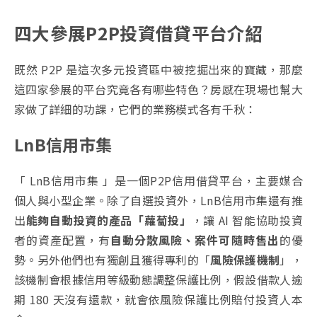
四大參展P2P投資借貸平台介紹
既然 P2P 是這次多元投資區中被挖掘出來的寶藏，那麼
這四家參展的平台究竟各有哪些特色？房感在現場也幫大
家做了詳細的功課，它們的業務模式各有千秋：
LnB信用市集
「 LnB信用市集 」是一個P2P信用借貸平台，主要媒合
個人與小型企業。除了自選投資外，LnB信用市集還有推
出
能夠自動投資的產品「蘿蔔投」
，讓 AI 智能協助投資
者的資產配置，有
自動分散風險、案件可隨時售出
的優
勢。另外他們也有獨創且獲得專利的「
風險保護機制
」，
該機制會根據信用等級動態調整保護比例，假設借款人逾
期 180 天沒有還款，就會依風險保護比例賠付投資人本