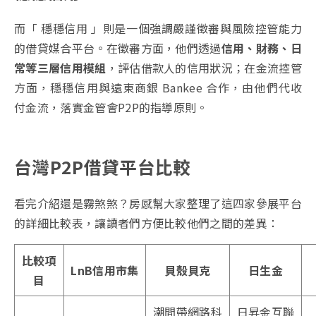
而「 穩穩信用 」則是一個強調嚴謹徵審與風險控管能力
的借貸媒合平台。在徵審方面，他們透過
信用、財務、日
常等三層信用模組
，評估借款人的信用狀況；在金流控管
方面，穩穩信用與遠東商銀 Bankee 合作，由他們代收
付金流，落實金管會P2P的指導原則。
台灣P2P借貸平台比較
看完介紹還是霧煞煞？房感幫大家整理了這四家參展平台
的詳細比較表，讓讀者們方便比較他們之間的差異：
比較項
LnB信用市集
貝殼貝克
日生金
目
潮間帶網路科
日昇金互聯