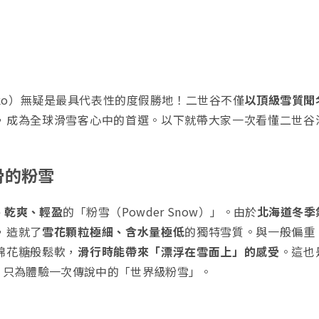
eko）無疑是最具代表性的度假勝地！二世谷不僅
以頂級雪質聞
，成為全球滑雪客心中的首選。以下就帶大家一次看懂二世谷
滑的粉雪
、乾爽、輕盈
的「粉雪（Powder Snow）」。由於
北海道冬季
，造就了
雪花顆粒極細、含水量極低
的獨特雪質。與一般偏重
棉花糖般鬆軟，
滑行時能帶來「漂浮在雪面上」的感受
。這也
，只為體驗一次傳說中的「世界級粉雪」。