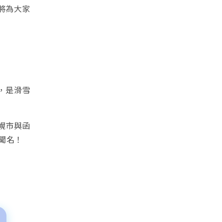
將為大家
，是滑雪
幌市與函
聞名！