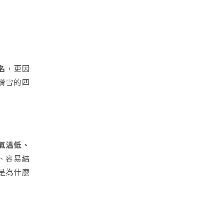
名
，更因
滑雪的四
氣溫低、
、容易結
是為什麼