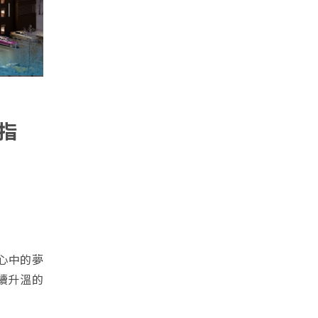
指
心中的夢
續升溫的