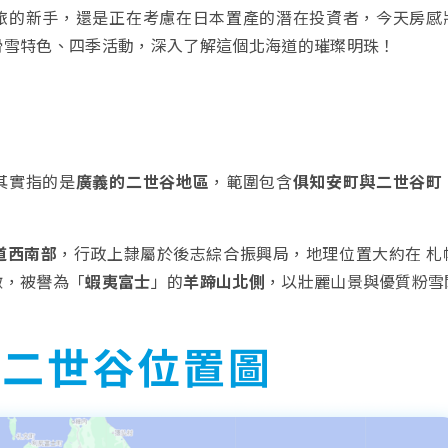
旅的新手，還是正在考慮在日本置產的潛在投資者，今天房感
滑雪特色、四季活動，深入了解這個北海道的璀璨明珠！
其實指的是
廣義的二世谷地區
，範圍包含
俱知安町與二世谷町
道西南部
，行政上隸屬於後志綜合振興局，地理位置大約在 札
徵，被譽為「
蝦夷富士
」的
羊蹄山北側
，以壯麗山景與優質粉雪