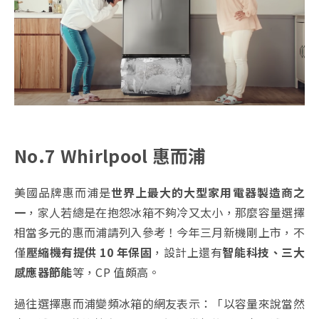
No.7 Whirlpool 惠而浦
美國品牌惠而浦是
世界上最大的大型家用電器製造商之
一
，家人若總是在抱怨冰箱不夠冷又太小，那麼容量選擇
相當多元的惠而浦請列入參考！今年三月新機剛上市，不
僅
壓縮機有提供 10 年保固
，設計上還有
智能科技、三大
感應器節能
等，CP 值頗高。
過往選擇惠而浦變頻冰箱的網友表示：「以容量來說當然