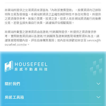
本網站所提供之交易資訊來源皆為「內政部實價登錄」，房價資訊均已排除
特殊交易及極端值。本網站對資訊之正確性與即時性不負任何責任，所提供
之資訊僅供參考，無推介買賣、投資之意。投資人依本網站資訊進行的後續
交易，若發生損失需自行負責，請謹慎評估相關風險。
本網站所彙整之建案資訊由各建商/代銷團隊提供，所提供之資訊僅供參
考，實際銷售資訊請以各建商/代銷團隊及建案銷售現場實際資料為主，請
謹慎查閱相關內容、評估自身購買風險；如內容有誤歡迎來信至 service@h
ousefeel.com.tw。
關於我們
認識房感
房感工具箱
人才招募
服務條款