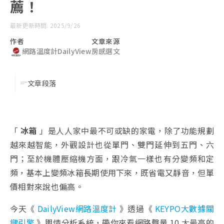
薦！
最新更新時間: 2025/9/26
作者
文章來源
網路溫度計DailyView
房感選文
文章段落
「
冰箱
」是人人家中最不可或缺的家電，除了功能規劃
越來越智能，外觀設計也從單門、雙門延伸到五門、六
門；至於機體壓縮機方面，跟冷氣一樣也有分變頻和定
頻，基本上變頻冰箱長期使用下來，既省電又靜音，但單
價相對來說也偏高。
今天《
DailyView網路溫度計
》透過《
KEYPO大數據關
鍵引擎
》輿情分析系統，帶你來看網路聲量 10 大最高的