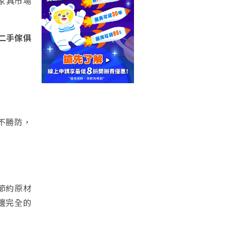
家具市場
二手傢俱
不勝防，
節約原材
邊完全的