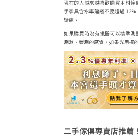
現在的人越來越喜歡購買木材傢
手家具含水率建議不要超過 12
疑慮。
如果購買時沒有儀器可以精準測
潮濕、發潮的感覺，如果光用摸
二手傢俱專賣店推薦