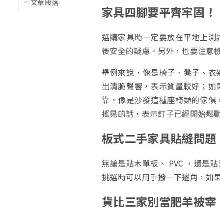
文章段落
家具四腳要平齊牢固！
選購家具時一定要放在平地上測
後安全的疑慮。另外，也要注意
舉例來說，像是椅子、凳子、衣
出清脆聲響，表示質量較好；如
靠。像是沙發這種座椅類的傢俱
搖晃的話，表示釘子已經開始鬆
板式二手家具貼縫問題
無論是貼木單板、 PVC ，還
挑選時可以用手撥一下邊角，如
貨比三家別當肥羊被宰