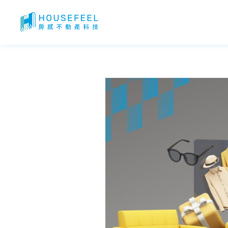
二手傢俱採買指南｜二手傢具怎麼選？哪邊可以收購二手傢俱