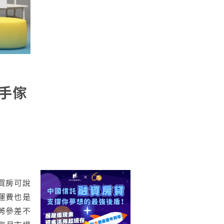
手傢
買房可說
運費也是
莠參差不