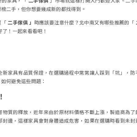
新的家具，「
二手傢俱
」市場就這樣打開大門歡迎大家。二手
標榜二手，但你想要幾成新的都找得到。
買「
二手傢俱 」
時應該要注意什麼？北中南又有哪些推薦的「
好了！一起來看看吧！
全新家具有品質保證，在選購過程中常常讓人踩到「坑」，防
，如何避免這些問題：
！
害物質的釋放，近年來由於原材料價格不斷上漲，製造商為了
部封邊，這樣家具會對身體造成危害，如果在選購時看到未封