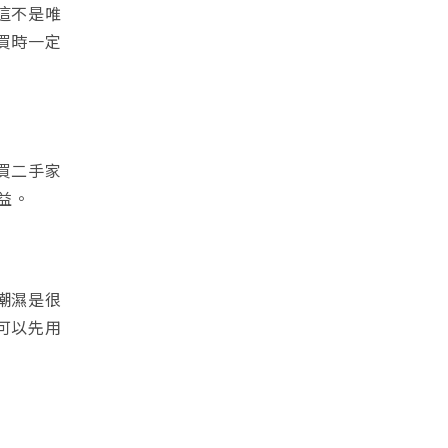
這不是唯
買時一定
買二手家
益。
潮濕是很
可以先用