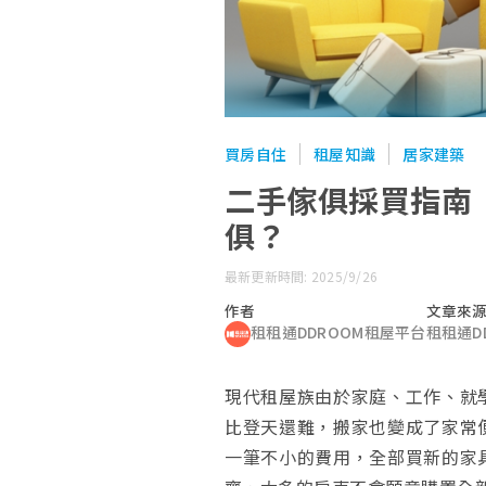
買房自住
租屋知識
居家建築
二手傢俱採買指南
俱？
最新更新時間: 2025/9/26
作者
文章來
租租通DDROOM租屋平台
租租通D
現代租屋族由於家庭、工作、就
比登天還難，搬家也變成了家常
一筆不小的費用，全部買新的家