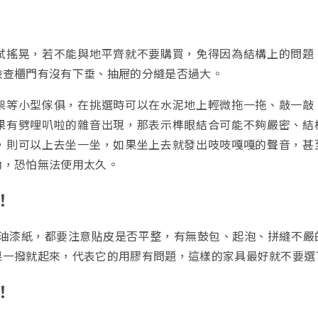
試搖晃，若不能與地平齊就不要購買，免得因為結構上的問題
檢查櫃門有沒有下垂、抽屜的分縫是否過大。
架等小型傢俱，在挑選時可以在水泥地上輕微拖一拖、敲一敲
果有劈哩叭啦的雜音出現，那表示榫眼結合可能不夠嚴密、結
，則可以上去坐一坐，如果坐上去就發出吱吱嘎嘎的聲音，甚
動，恐怕無法使用太久。
！
是貼油漆紙，都要注意貼皮是否平整，有無鼓包、起泡、拼縫不嚴
果一撥就起來，代表它的用膠有問題，這樣的家具最好就不要選
！