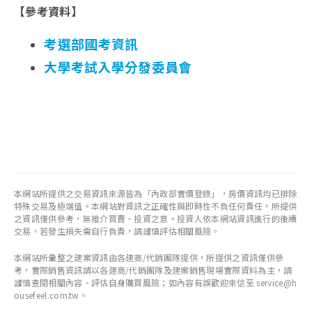
【參考資料】
考選部國考資訊
大學考試入學分發委員會
本網站所提供之交易資訊來源皆為「內政部實價登錄」，房價資訊均已排除
特殊交易及極端值。本網站對資訊之正確性與即時性不負任何責任，所提供
之資訊僅供參考，無推介買賣、投資之意。投資人依本網站資訊進行的後續
交易，若發生損失需自行負責，請謹慎評估相關風險。
本網站所彙整之建案資訊由各建商/代銷團隊提供，所提供之資訊僅供參
考，實際銷售資訊請以各建商/代銷團隊及建案銷售現場實際資料為主，請
謹慎查閱相關內容、評估自身購買風險；如內容有誤歡迎來信至 service@h
ousefeel.com.tw。