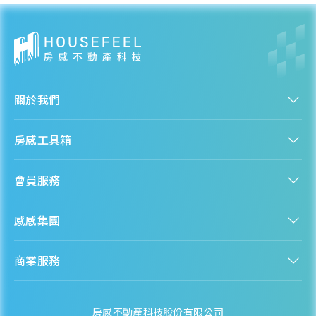
關於我們
認識房感
房感工具箱
人才招募
服務條款
找建案
隱私權聲明
會員服務
購屋能力試算
隱私政策
房貸試算
資訊安全政策
新手上路
全台房價
聯絡我們
感感集團
會員專區
熱門區域分析
客服信箱
房產知識庫
股感 StockFeel
成為會員
商業服務
房感 HouseFeel
安錢感 CashFeel
內容合作
保險感 INS.Feel
業務合作
檬檬商城 Lemongrocery
房感不動產科技股份有限公司